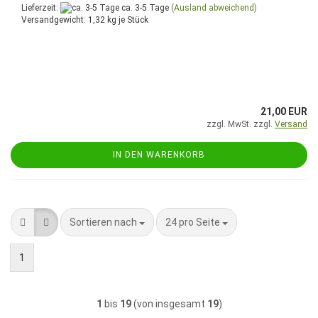
Lieferzeit:
ca. 3-5 Tage
(Ausland abweichend)
Versandgewicht:
1,32
kg je Stück
21,00 EUR
zzgl. MwSt. zzgl.
Versand
IN DEN WARENKORB
Sortieren nach
pro Seite
Sortieren nach
24 pro Seite
1
1
bis
19
(von insgesamt
19
)