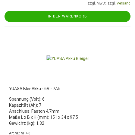
zzgl. MwSt. zzgl.
Versand
IN DEN WARENKORB
YUASA Blei-Akku - 6V - 7Ah
Spannung (Volt): 6
Kapazität (Ah): 7
Anschluss: Faston 4,7mm
Maße L x B x H (mm): 151 x 34 x 97,5
Gewicht: (kg): 1,32
Art.Nr.: NP7-6