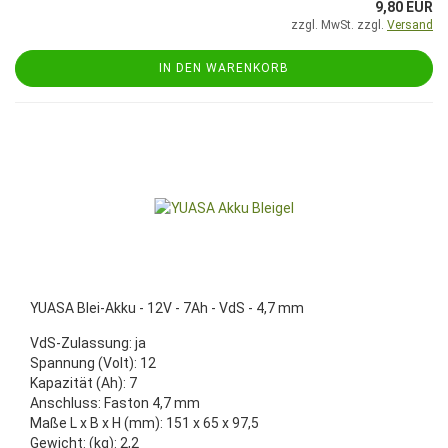
9,80 EUR
zzgl. MwSt. zzgl.
Versand
IN DEN WARENKORB
YUASA Blei-Akku - 12V - 7Ah - VdS - 4,7 mm
VdS-Zulassung: ja
Spannung (Volt): 12
Kapazität (Ah): 7
Anschluss: Faston 4,7 mm
Maße L x B x H (mm): 151 x 65 x 97,5
Gewicht: (kg): 2,2