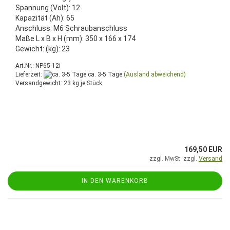
Spannung (Volt): 12
Kapazität (Ah): 65
Anschluss: M6 Schraubanschluss
Maße L x B x H (mm): 350 x 166 x 174
Gewicht: (kg): 23
Art.Nr.: NP65-12i
Lieferzeit:
ca. 3-5 Tage
(Ausland abweichend)
Versandgewicht:
23
kg je Stück
169,50 EUR
zzgl. MwSt. zzgl.
Versand
IN DEN WARENKORB