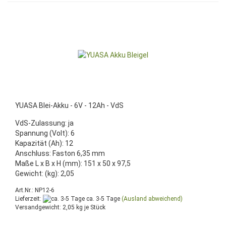
YUASA Blei-Akku - 6V - 12Ah - VdS
VdS-Zulassung: ja
Spannung (Volt): 6
Kapazität (Ah): 12
Anschluss: Faston 6,35 mm
Maße L x B x H (mm): 151 x 50 x 97,5
Gewicht: (kg): 2,05
Art.Nr.: NP12-6
Lieferzeit:
ca. 3-5 Tage
(Ausland abweichend)
Versandgewicht:
2,05
kg je Stück