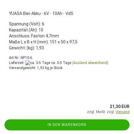
YUASA Blei-Akku - 6V - 10Ah - VdS
Spannung (Volt): 6
Kapazität (Ah): 10
Anschluss: Faston 4,7mm
Maße L x B x H (mm): 151 x 50 x 97,5
Gewicht: (kg): 1,93
Art.Nr.: NP10-6
Lieferzeit:
ca. 3-5 Tage
(Ausland abweichend)
Versandgewicht:
1,93
kg je Stück
21,30 EUR
zzgl. MwSt. zzgl.
Versand
IN DEN WARENKORB