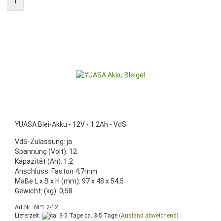
1
YUASA Blei-Akku - 12V - 1.2Ah - VdS
VdS-Zulassung: ja
Spannung (Volt): 12
Kapazität (Ah): 1,2
Anschluss: Faston 4,7mm
Maße L x B x H (mm): 97 x 48 x 54,5
Gewicht: (kg): 0,58
Art.Nr.: NP1.2-12
Lieferzeit:
ca. 3-5 Tage
(Ausland abweichend)