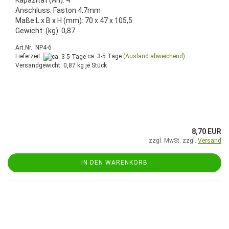
Kapazität (Ah): 4
Anschluss: Faston 4,7mm
Maße L x B x H (mm): 70 x 47 x 105,5
Gewicht: (kg): 0,87
Art.Nr.: NP4-6
Lieferzeit:
ca. 3-5 Tage
(Ausland abweichend)
Versandgewicht:
0,87
kg je Stück
8,70 EUR
zzgl. MwSt. zzgl.
Versand
IN DEN WARENKORB