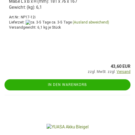
Maße L x B x H (mm): 181 x 76 x 167
Gewicht: (kg): 6,1
Art.Nr.: NP17-12i
Lieferzeit:
ca. 3-5 Tage
(Ausland abweichend)
Versandgewicht:
6,1
kg je Stück
43,60 EUR
zzgl. MwSt. zzgl.
Versand
IN DEN WARENKORB