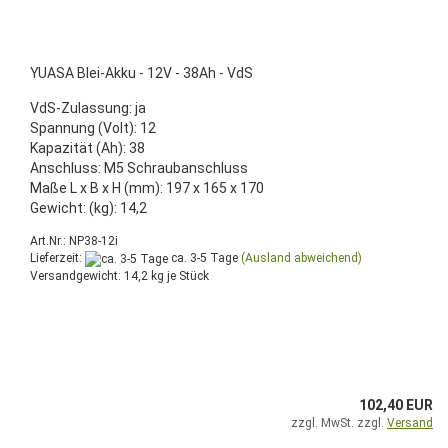
YUASA Blei-Akku - 12V - 38Ah - VdS
VdS-Zulassung: ja
Spannung (Volt): 12
Kapazität (Ah): 38
Anschluss: M5 Schraubanschluss
Maße L x B x H (mm): 197 x 165 x 170
Gewicht: (kg): 14,2
Art.Nr.: NP38-12i
Lieferzeit:
ca. 3-5 Tage
(Ausland abweichend)
Versandgewicht:
14,2
kg je Stück
102,40 EUR
zzgl. MwSt. zzgl.
Versand