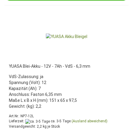
YUASA Blei-Akku - 12V - 7Ah - VdS - 6,3 mm
VdS-Zulassung: ja
Spannung (Volt): 12
Kapazität (Ah): 7
Anschluss: Faston 6,35 mm
Maße L x B x H (mm): 151 x 65 x 97,5
Gewicht: (kg): 2,2
Art.Nr.: NP7-12L
Lieferzeit:
ca. 3-5 Tage
(Ausland abweichend)
Versandgewicht:
2,2
kg je Stück