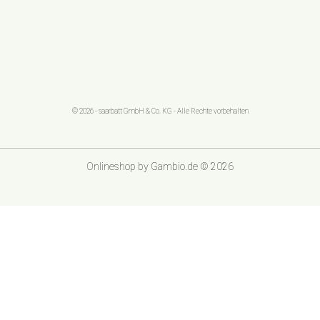
© 2026 - saarbatt GmbH & Co. KG - Alle Rechte vorbehalten
Onlineshop
by Gambio.de © 2026