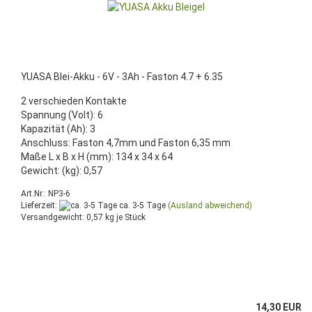
YUASA Blei-Akku - 6V - 3Ah - Faston 4.7 + 6.35
2 verschieden Kontakte
Spannung (Volt): 6
Kapazität (Ah): 3
Anschluss: Faston 4,7mm und Faston 6,35 mm
Maße L x B x H (mm): 134 x 34 x 64
Gewicht: (kg): 0,57
Art.Nr.: NP3-6
Lieferzeit:
ca. 3-5 Tage
(Ausland abweichend)
Versandgewicht:
0,57
kg je Stück
14,30 EUR