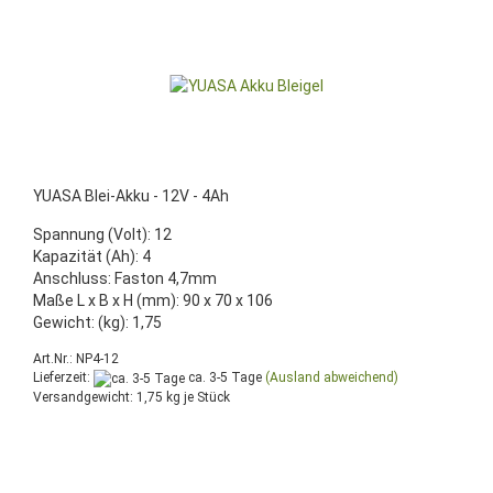
YUASA Blei-Akku - 12V - 4Ah
Spannung (Volt): 12
Kapazität (Ah): 4
Anschluss: Faston 4,7mm
Maße L x B x H (mm): 90 x 70 x 106
Gewicht: (kg): 1,75
Art.Nr.: NP4-12
Lieferzeit:
ca. 3-5 Tage
(Ausland abweichend)
Versandgewicht:
1,75
kg je Stück