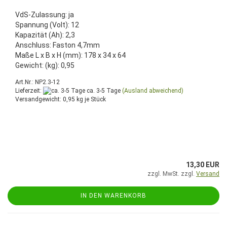
VdS-Zulassung: ja
Spannung (Volt): 12
Kapazität (Ah): 2,3
Anschluss: Faston 4,7mm
Maße L x B x H (mm): 178 x 34 x 64
Gewicht: (kg): 0,95
Art.Nr.: NP2.3-12
Lieferzeit:
ca. 3-5 Tage
(Ausland abweichend)
Versandgewicht:
0,95
kg je Stück
13,30 EUR
zzgl. MwSt. zzgl.
Versand
IN DEN WARENKORB