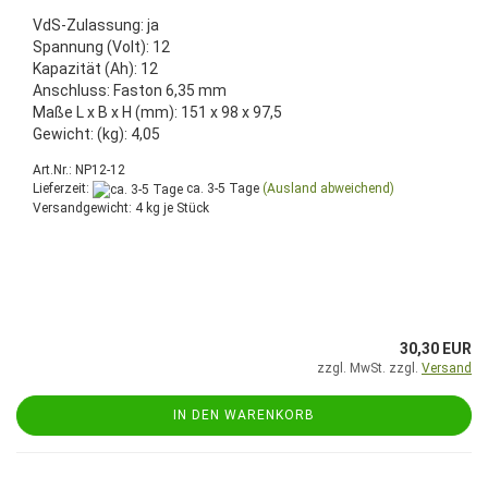
VdS-Zulassung: ja
Spannung (Volt): 12
Kapazität (Ah): 12
Anschluss: Faston 6,35 mm
Maße L x B x H (mm): 151 x 98 x 97,5
Gewicht: (kg): 4,05
Art.Nr.: NP12-12
Lieferzeit:
ca. 3-5 Tage
(Ausland abweichend)
Versandgewicht:
4
kg je Stück
30,30 EUR
zzgl. MwSt. zzgl.
Versand
IN DEN WARENKORB