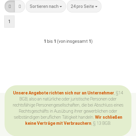
Sortieren nach
pro Seite
Sortieren nach
24 pro Seite
1
1
bis
1
(von insgesamt
1
)
Unsere Angebote richten sich nur an Unternehmer
, §14
BGB, also an natürliche oder juristische Personen oder
rechtsfähige Personengesellschaften, die bei Abschluss eines
Rechtsgeschäfts in Ausübung ihrer gewerblichen oder
selbständigen beruflichen Tätigkeit handeln.
Wir schließen
keine Verträge mit Verbrauchern
, § 13 BGB.