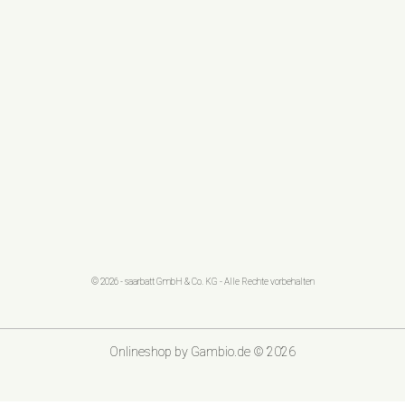
© 2026 - saarbatt GmbH & Co. KG - Alle Rechte vorbehalten
Onlineshop
by Gambio.de © 2026