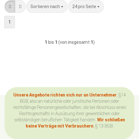
Sortieren nach
pro Seite
Sortieren nach
24 pro Seite
1
1
bis
1
(von insgesamt
1
)
Unsere Angebote richten sich nur an Unternehmer
, §14
BGB, also an natürliche oder juristische Personen oder
rechtsfähige Personengesellschaften, die bei Abschluss eines
Rechtsgeschäfts in Ausübung ihrer gewerblichen oder
selbständigen beruflichen Tätigkeit handeln.
Wir schließen
keine Verträge mit Verbrauchern
, § 13 BGB.