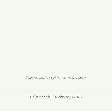
© 2026 - saarbatt GmbH & Co. KG - Alle Rechte vorbehalten
Onlineshop
by Gambio.de © 2026