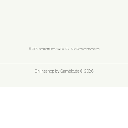
© 2026 - saarbatt GmbH & Co. KG - Alle Rechte vorbehalten
Onlineshop
by Gambio.de © 2026