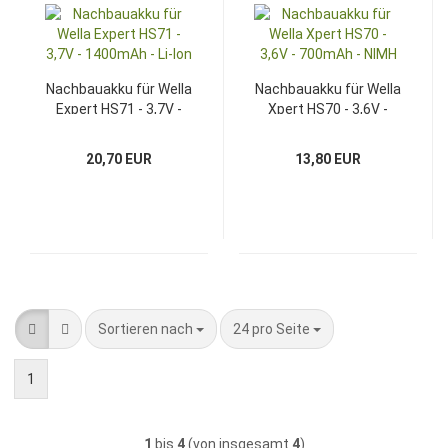
Nachbauakku für Wella
Nachbauakku für Wella
Expert HS71 - 3,7V -
Xpert HS70 - 3,6V -
1400mAh - Li-Ion
700mAh - NIMH
20,70 EUR
13,80 EUR
Sortieren nach
pro Seite
Sortieren nach
24 pro Seite
1
1
bis
4
(von insgesamt
4
)