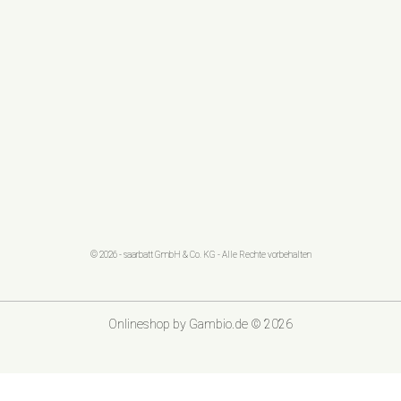
© 2026 - saarbatt GmbH & Co. KG - Alle Rechte vorbehalten
Onlineshop
by Gambio.de © 2026