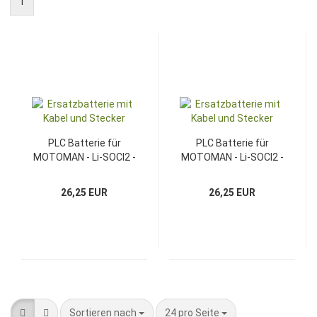
1
PLC Batterie für
PLC Batterie für
MOTOMAN - Li-SOCI2 -
MOTOMAN - Li-SOCI2 -
3,6V - 8100mAh
3,6V - 5400mAh
26,25 EUR
26,25 EUR
Sortieren nach
pro Seite
Sortieren nach
24 pro Seite