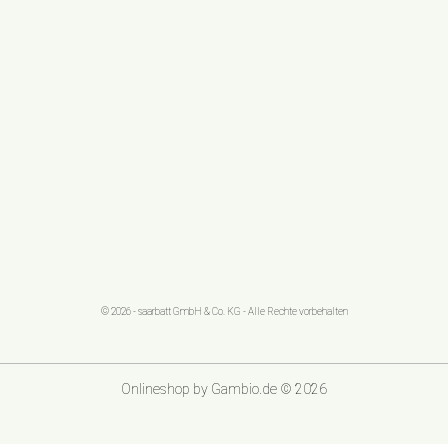
© 2026 - saarbatt GmbH & Co. KG - Alle Rechte vorbehalten
Onlineshop
by Gambio.de © 2026