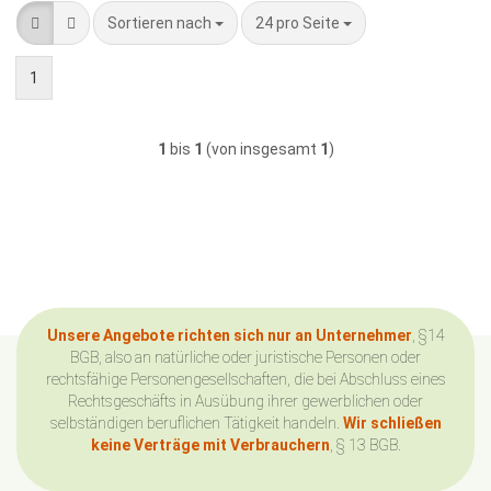
Sortieren nach
pro Seite
Sortieren nach
24 pro Seite
1
1
bis
1
(von insgesamt
1
)
Unsere Angebote richten sich nur an Unternehmer
, §14
BGB, also an natürliche oder juristische Personen oder
rechtsfähige Personengesellschaften, die bei Abschluss eines
Rechtsgeschäfts in Ausübung ihrer gewerblichen oder
selbständigen beruflichen Tätigkeit handeln.
Wir schließen
keine Verträge mit Verbrauchern
, § 13 BGB.