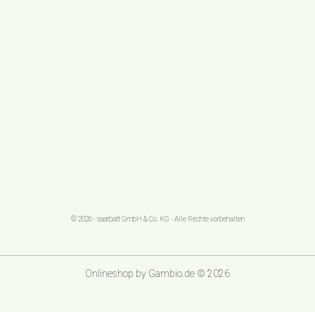
© 2026 - saarbatt GmbH & Co. KG - Alle Rechte vorbehalten
Onlineshop
by Gambio.de © 2026