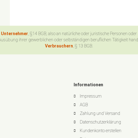
n Unternehmer
, §14 BGB, also an natürliche oder juristische Personen oder
Ausübung ihrer gewerblichen oder selbständigen beruflichen Tätigkeit han
Verbrauchern
, § 13 BGB.
Informationen
Impressum
AGB
Zahlung und Versand
Datenschutzerklärung
Kundenkonto erstellen