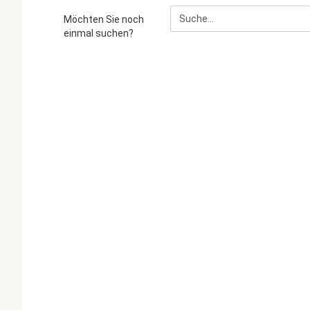
MÖCHTEN
Möchten Sie noch
SIE
einmal suchen?
NOCH
EINMAL
SUCHEN?