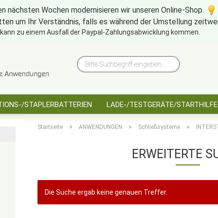
en nächsten Wochen modernisieren wir unseren Online-Shop.
tten um Ihr Verständnis, falls es während der Umstellung zeitw
10 Jahre saarbatt
Hinwe
 kann zu einem Ausfall der Paypal-Zahlungsabwicklung kommen.
Bitte
Suchbegriff
eingeben...
IONS-/STAPLERBATTERIEN
LADE-/TESTGERÄTE/STARTHILFE
»
»
»
Startseite
ANWENDUNGEN
Schließsysteme
INTERS
ERWEITERTE S
Die Suche ergab keine genauen Treffer.