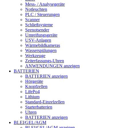
Mess- / Analysegeräte
Notleuchten
PLC / Steuerungen
Scanner
Schließsysteme
Seenotsender
Umreifungsgeräte
USV-Anlagen
Wärmebildkameras
Wasserspülungen
Werkzeuge
Zeiterfassungs-Uhren
ANWENDUNGEN anzeigen
BATTERIEN
BATTERIEN anzeigen
Hörgeräte
Knopfzellen
LifePo4
Lithium
Standard-Einzelzellen
Starterbatterien
Uhren
BATTERIEN anzeigen
BLEI/GEL/AGM
BLEI/GEL/AGM anzeigen