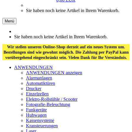
Sie haben noch keine Artikel in Ihrem Warenkorb.
Menü
Sie haben noch keine Artikel in Ihrem Warenkorb.
Wir stellen unseren Online-Shop derzeit auf ein neues System um.
Bestellungen sind wie gewohnt möglich. Die Zahlung per PayPal kann
vorübergehend eingeschränkt sein. Vielen Dank für Ihr Verständnis.
ANWENDUNGEN
ANWENDUNGEN anzeigen
Alarmanlagen
Automatiktüren
Drucker
Einzelzellen
Elektro-Rollstühle / Scooter
Fotografie-Beleuchtung
Funkgeräte
Hubwagen
Kassensysteme
Kransteuerungen
Laser