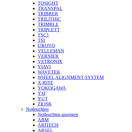
TOSIGHT
TRANSPAL
TRIBRER
TRILITHIC
TRIMBLE
TRIPLETT
TSC1
TSI
UROVO
VELLEMAN
VERNIER
VETRONIX
VIAVI
WAVETEK
WHEEL ALIGNMENT SYSTEM
X-RITE
YOKOGAWA
YSI
YUT
ZIOSK
Notleuchten
Notleuchten anzeigen
ABM
ARITECH
ARSEL