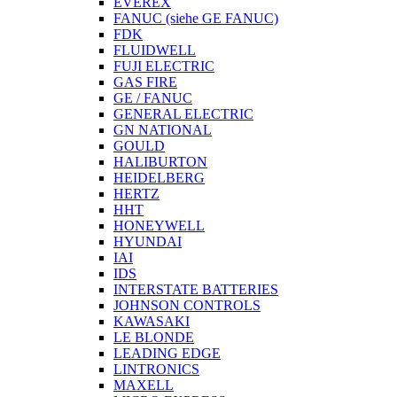
EVEREX
FANUC (siehe GE FANUC)
FDK
FLUIDWELL
FUJI ELECTRIC
GAS FIRE
GE / FANUC
GENERAL ELECTRIC
GN NATIONAL
GOULD
HALIBURTON
HEIDELBERG
HERTZ
HHT
HONEYWELL
HYUNDAI
IAI
IDS
INTERSTATE BATTERIES
JOHNSON CONTROLS
KAWASAKI
LE BLONDE
LEADING EDGE
LINTRONICS
MAXELL