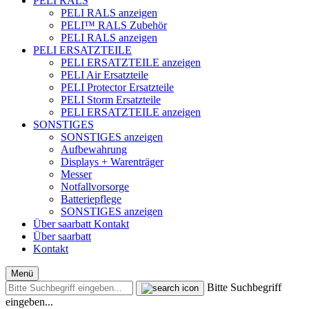
PELI RALS
PELI RALS anzeigen
PELI™ RALS Zubehör
PELI RALS anzeigen
PELI ERSATZTEILE
PELI ERSATZTEILE anzeigen
PELI Air Ersatzteile
PELI Protector Ersatzteile
PELI Storm Ersatzteile
PELI ERSATZTEILE anzeigen
SONSTIGES
SONSTIGES anzeigen
Aufbewahrung
Displays + Warenträger
Messer
Notfallvorsorge
Batteriepflege
SONSTIGES anzeigen
Über saarbatt
Kontakt
Über saarbatt
Kontakt
Menü
Bitte Suchbegriff
eingeben...