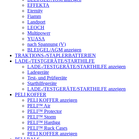
EFFEKTA
Eternity
Fiamm
Landport
LEOCH
Multipower
YUASA
nach Spannung (V)
BLEI/GEL/AGM anzeigen
TRAKTIONS-/STAPLERBATTERIEN
LADE-/TESTGERÄTE/STARTHILFE
LADE-/TESTGERÄTE/STARTHILFE anzeigen
Ladegeräte
Test- und Prüfgeräte
Starthilfegeräte
LADE-/TESTGERÄTE/STARTHILFE anzeigen
PELI KOFFER
PELI KOFFER anzeigen
PELI™ Air
PELI™ Protector
PELI™ Storm
PELI™ Hardigg
PELI™ Ruck Cases
PELI KOFFER anzeigen