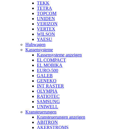
TEKK
TETRA
TOPCOM
UNIDEN
VERIZON
VERTEX
WILSON
YAESU
Hubwagen
Kassensysteme
Kassensysteme anzeigen
EL COMPACT
EL MOBIKA
EURO-500
GALEB
GENEKO
INT RASTER
OLYMPIA
RATIOTEC
SAMSUNG
UNIWELL
Kransteuerungen
Kransteuerungen anzeigen
ABITRON
AKERSTROMS