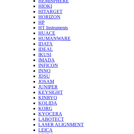
HEMISPHERE
HIOKI
HITARGET
HORIZON
HP
HT Instruments
HUACE
HUMANWARE
IDATA
IDEAL
IKUSI
IMADA
INFICON
INNO
JDSU
JOSAM
JUNIPER
KEYSIGHT
KINRYO
KOLIDA
KORG
KYOCERA
LABOTECT
LASER ALIGNMENT
LEICA