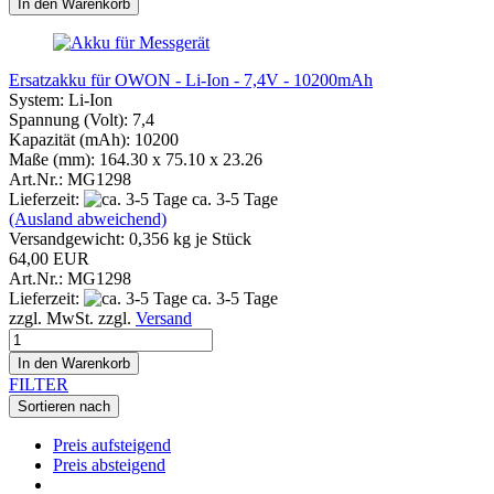
In den Warenkorb
Ersatzakku für OWON - Li-Ion - 7,4V - 10200mAh
System: Li-Ion
Spannung (Volt): 7,4
Kapazität (mAh): 10200
Maße (mm): 164.30 x 75.10 x 23.26
Art.Nr.: MG1298
Lieferzeit:
ca. 3-5 Tage
(Ausland abweichend)
Versandgewicht:
0,356
kg je Stück
64,00 EUR
Art.Nr.: MG1298
Lieferzeit:
ca. 3-5 Tage
zzgl. MwSt. zzgl.
Versand
In den Warenkorb
FILTER
Sortieren nach
Preis aufsteigend
Preis absteigend