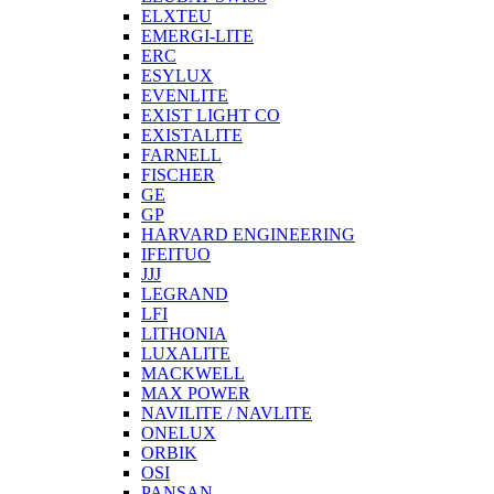
ELXTEU
EMERGI-LITE
ERC
ESYLUX
EVENLITE
EXIST LIGHT CO
EXISTALITE
FARNELL
FISCHER
GE
GP
HARVARD ENGINEERING
IFEITUO
JJJ
LEGRAND
LFI
LITHONIA
LUXALITE
MACKWELL
MAX POWER
NAVILITE / NAVLITE
ONELUX
ORBIK
OSI
PANSAN