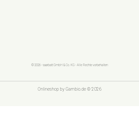
© 2026 - saarbatt GmbH & Co. KG - Alle Rechte vorbehalten
Onlineshop
by Gambio.de © 2026