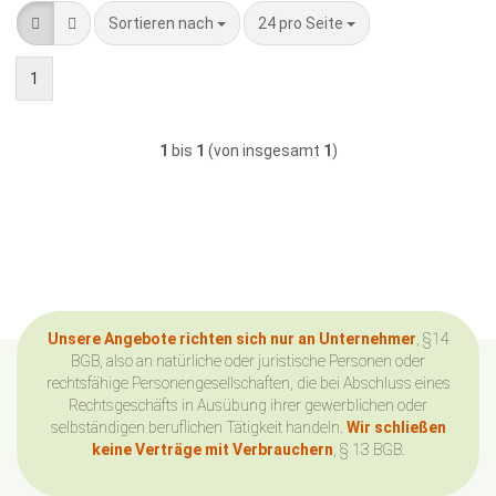
Sortieren nach
pro Seite
Sortieren nach
24 pro Seite
1
1
bis
1
(von insgesamt
1
)
Unsere Angebote richten sich nur an Unternehmer
, §14
BGB, also an natürliche oder juristische Personen oder
rechtsfähige Personengesellschaften, die bei Abschluss eines
Rechtsgeschäfts in Ausübung ihrer gewerblichen oder
selbständigen beruflichen Tätigkeit handeln.
Wir schließen
keine Verträge mit Verbrauchern
, § 13 BGB.