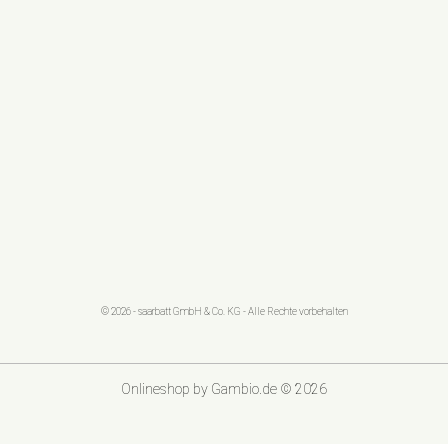
© 2026 - saarbatt GmbH & Co. KG - Alle Rechte vorbehalten
Onlineshop
by Gambio.de © 2026