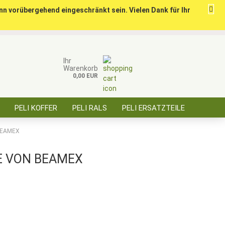
nn vorübergehend eingeschränkt sein. Vielen Dank für Ihr
ise für öffentl. Auftraggeber, Behörden, BOS
Kundenlogin
Merkzettel
Ihr
Warenkorb
0,00 EUR
E-Mail
PELI KOFFER
PELI RALS
PELI ERSATZTEILE
Passwort
ÜBER SAARBATT
KONTAKT
EAMEX
E VON BEAMEX
Konto erstellen
Passwort vergessen?