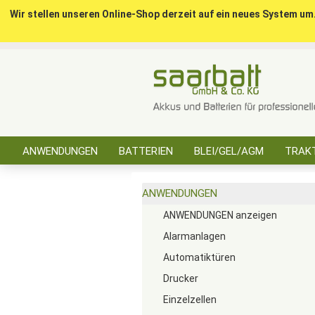
Wir stellen unseren Online-Shop derzeit auf ein neues System um
ANWENDUNGEN
BATTERIEN
BLEI/GEL/AGM
TRAKT
SONSTIGES
ANWENDUNGEN
ANWENDUNGEN anzeigen
Alarmanlagen
Automatiktüren
Drucker
Einzelzellen