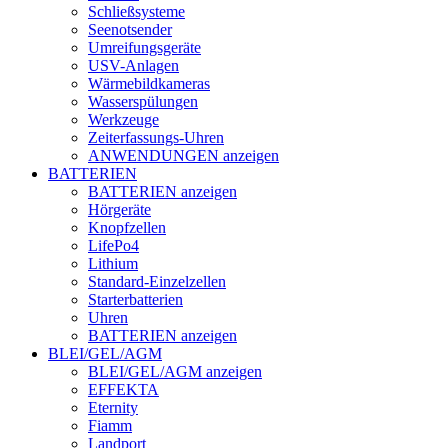
Schließsysteme
Seenotsender
Umreifungsgeräte
USV-Anlagen
Wärmebildkameras
Wasserspülungen
Werkzeuge
Zeiterfassungs-Uhren
ANWENDUNGEN anzeigen
BATTERIEN
BATTERIEN anzeigen
Hörgeräte
Knopfzellen
LifePo4
Lithium
Standard-Einzelzellen
Starterbatterien
Uhren
BATTERIEN anzeigen
BLEI/GEL/AGM
BLEI/GEL/AGM anzeigen
EFFEKTA
Eternity
Fiamm
Landport