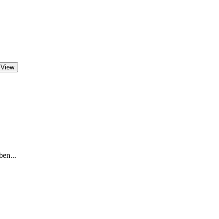
 View
ben...