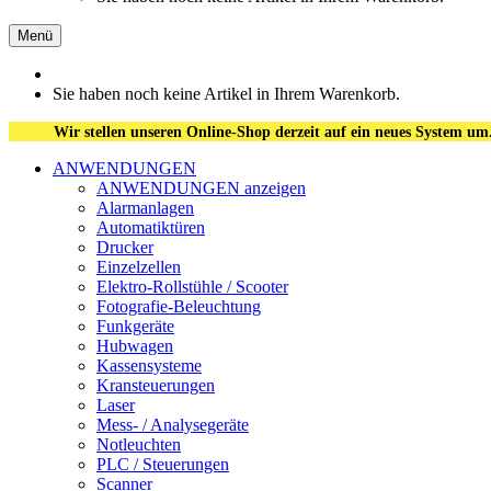
Menü
Sie haben noch keine Artikel in Ihrem Warenkorb.
Wir stellen unseren Online-Shop derzeit auf ein neues System um
ANWENDUNGEN
ANWENDUNGEN anzeigen
Alarmanlagen
Automatiktüren
Drucker
Einzelzellen
Elektro-Rollstühle / Scooter
Fotografie-Beleuchtung
Funkgeräte
Hubwagen
Kassensysteme
Kransteuerungen
Laser
Mess- / Analysegeräte
Notleuchten
PLC / Steuerungen
Scanner