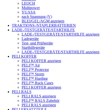
LEOCH
Multipower
YUASA
nach Spannung (V)
BLEI/GEL/AGM anzeigen
TRAKTIONS-/STAPLERBATTERIEN
LADE-/TESTGERÄTE/STARTHILFE
LADE-/TESTGERÄTE/STARTHILFE anzeigen
Ladegeräte
Test- und Prüfgeräte
Starthilfegeräte
LADE-/TESTGERÄTE/STARTHILFE anzeigen
PELI KOFFER
PELI KOFFER anzeigen
PELI™ Air
PELI™ Protector
PELI™ Storm
PELI™ Hardigg
PELI™ Ruck Cases
PELI KOFFER anzeigen
PELI RALS
PELI RALS anzeigen
PELI™ RALS Zubehör
PELI RALS anzeigen
PELI ERSATZTEILE