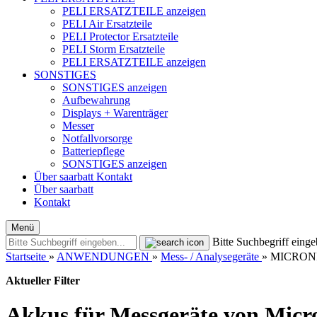
PELI ERSATZTEILE anzeigen
PELI Air Ersatzteile
PELI Protector Ersatzteile
PELI Storm Ersatzteile
PELI ERSATZTEILE anzeigen
SONSTIGES
SONSTIGES anzeigen
Aufbewahrung
Displays + Warenträger
Messer
Notfallvorsorge
Batteriepflege
SONSTIGES anzeigen
Über saarbatt
Kontakt
Über saarbatt
Kontakt
Menü
Bitte Suchbegriff einge
Startseite
»
ANWENDUNGEN
»
Mess- / Analysegeräte
»
MICRON
Aktueller Filter
Akkus für Messgeräte von Micr