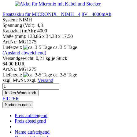
Ersatzakku für MICRONIX - NIMH - 4,8V - 4000mAh
System: NIMH
Spannung (Volt): 4,8
Kapazität (mAh): 4000
Maße (mm): 133.86 x 34.38 x 17.50
Art.Nr.: MG1275
Lieferzeit:
ca. 3-5 Tage
(Ausland abweichend)
Versandgewicht:
0,21
kg je Stück
64,00 EUR
Art.Nr.: MG1275
Lieferzeit:
ca. 3-5 Tage
zzgl. MwSt. zzgl.
Versand
In den Warenkorb
FILTER
Sortieren nach
Preis aufsteigend
Preis absteigend
Name aufsteigend