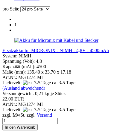
pro Seite
1
Ersatzakku für MICRONIX - NIMH - 4,8V - 4500mAh
System: NIMH
Spannung (Volt): 4,8
Kapazität (mAh): 4500
Maße (mm): 135.40 x 33.70 x 17.18
Art.Nr.: MG1274-MI
Lieferzeit:
ca. 3-5 Tage
(Ausland abweichend)
Versandgewicht:
0,21
kg je Stück
22,00 EUR
Art.Nr.: MG1274-MI
Lieferzeit:
ca. 3-5 Tage
zzgl. MwSt. zzgl.
Versand
In den Warenkorb