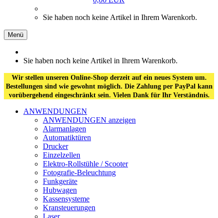
Sie haben noch keine Artikel in Ihrem Warenkorb.
Menü
Sie haben noch keine Artikel in Ihrem Warenkorb.
Wir stellen unseren Online-Shop derzeit auf ein neues System um.
Bestellungen sind wie gewohnt möglich. Die Zahlung per PayPal kann
vorübergehend eingeschränkt sein. Vielen Dank für Ihr Verständnis.
ANWENDUNGEN
ANWENDUNGEN anzeigen
Alarmanlagen
Automatiktüren
Drucker
Einzelzellen
Elektro-Rollstühle / Scooter
Fotografie-Beleuchtung
Funkgeräte
Hubwagen
Kassensysteme
Kransteuerungen
Laser