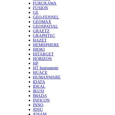
FURUKAWA
FUSION
GE
GEO-FENNEL
GEOMAX
GEOSPATIAL
GRAETZ
GRAPHTEC
HAZET
HEMISPHERE
HIOKI
HITARGET
HORIZON
HP
HT Instruments
HUACE
HUMANWARE
IDATA
IDEAL
IKUSI
IMADA
INFICON
INNO
JDSU
JOSAM