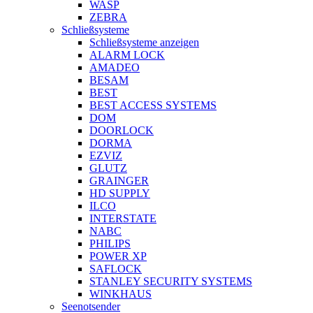
WASP
ZEBRA
Schließsysteme
Schließsysteme anzeigen
ALARM LOCK
AMADEO
BESAM
BEST
BEST ACCESS SYSTEMS
DOM
DOORLOCK
DORMA
EZVIZ
GLUTZ
GRAINGER
HD SUPPLY
ILCO
INTERSTATE
NABC
PHILIPS
POWER XP
SAFLOCK
STANLEY SECURITY SYSTEMS
WINKHAUS
Seenotsender