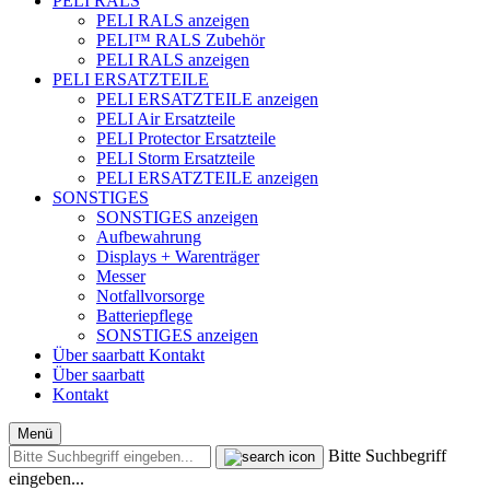
PELI RALS
PELI RALS anzeigen
PELI™ RALS Zubehör
PELI RALS anzeigen
PELI ERSATZTEILE
PELI ERSATZTEILE anzeigen
PELI Air Ersatzteile
PELI Protector Ersatzteile
PELI Storm Ersatzteile
PELI ERSATZTEILE anzeigen
SONSTIGES
SONSTIGES anzeigen
Aufbewahrung
Displays + Warenträger
Messer
Notfallvorsorge
Batteriepflege
SONSTIGES anzeigen
Über saarbatt
Kontakt
Über saarbatt
Kontakt
Menü
Bitte Suchbegriff
eingeben...