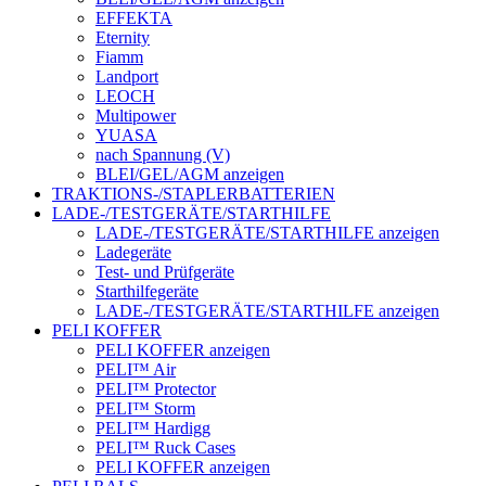
EFFEKTA
Eternity
Fiamm
Landport
LEOCH
Multipower
YUASA
nach Spannung (V)
BLEI/GEL/AGM anzeigen
TRAKTIONS-/STAPLERBATTERIEN
LADE-/TESTGERÄTE/STARTHILFE
LADE-/TESTGERÄTE/STARTHILFE anzeigen
Ladegeräte
Test- und Prüfgeräte
Starthilfegeräte
LADE-/TESTGERÄTE/STARTHILFE anzeigen
PELI KOFFER
PELI KOFFER anzeigen
PELI™ Air
PELI™ Protector
PELI™ Storm
PELI™ Hardigg
PELI™ Ruck Cases
PELI KOFFER anzeigen