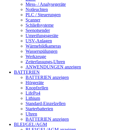
Mess- / Analysegeräte
Notleuchten
PLC / Steuerungen
Scanner
Schließsysteme
Seenotsender
Umreifungsgeräte
USV-Anlagen
Wärmebildkameras
Wasserspülungen
Werkzeuge
Zeiterfassungs-Uhren
ANWENDUNGEN anzeigen
BATTERIEN
BATTERIEN anzeigen
Hörgeräte
Knopfzellen
LifePo4
Lithium
Standard-Einzelzellen
Starterbatterien
Uhren
BATTERIEN anzeigen
BLEI/GEL/AGM
BLEI/GEL/AGM anzeigen