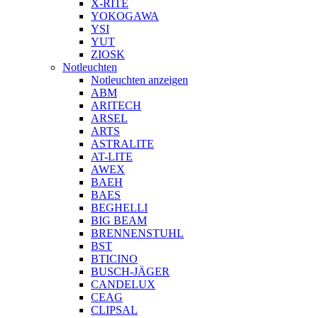
X-RITE
YOKOGAWA
YSI
YUT
ZIOSK
Notleuchten
Notleuchten anzeigen
ABM
ARITECH
ARSEL
ARTS
ASTRALITE
AT-LITE
AWEX
BAEH
BAES
BEGHELLI
BIG BEAM
BRENNENSTUHL
BST
BTICINO
BUSCH-JÄGER
CANDELUX
CEAG
CLIPSAL