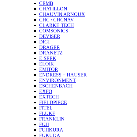
CEMB
CHATILLON
CHAUVIN ARNOUX
CHC / CHCNAV
CLARKE-TECH
COMSONICS
DEVISER
DIGI
DRAGER
DRANETZ
E-SEEK
ELOIK
EMITOR
ENDRESS + HAUSER
ENVIRONMENT
ESCHENBACH
EXFO
EXTECH
FIELDPIECE
FITEL
FLUKE
FRANKLIN
FUJI
FUJIKURA
FUKUDA