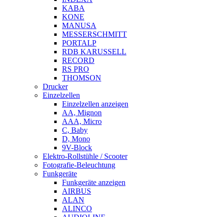
KABA
KONE
MANUSA
MESSERSCHMITT
PORTALP
RDB KARUSSELL
RECORD
RS PRO
THOMSON
Drucker
Einzelzellen
Einzelzellen anzeigen
AA, Mignon
AAA, Micro
C, Baby
D, Mono
9V-Block
Elektro-Rollstühle / Scooter
Fotografie-Beleuchtung
Funkgeräte
Funkgeräte anzeigen
AIRBUS
ALAN
ALINCO