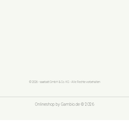
© 2026 - saarbatt GmbH & Co. KG - Alle Rechte vorbehalten
Onlineshop
by Gambio.de © 2026