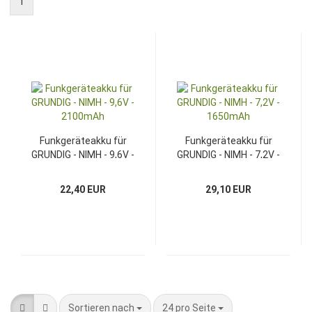
1
Funkgeräteakku für
Funkgeräteakku für
GRUNDIG - NIMH - 9,6V -
GRUNDIG - NIMH - 7,2V -
2100mAh
1650mAh
22,40 EUR
29,10 EUR
Sortieren nach
pro Seite
Sortieren nach
24 pro Seite