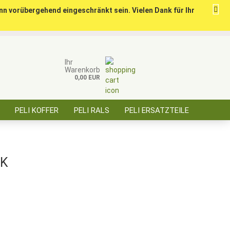
nn vorübergehend eingeschränkt sein. Vielen Dank für Ihr
ise für öffentl. Auftraggeber, Behörden, BOS
Kundenlogin
Merkzettel
Ihr
Warenkorb
0,00 EUR
E-Mail
PELI KOFFER
PELI RALS
PELI ERSATZTEILE
Passwort
ÜBER SAARBATT
KONTAKT
CK
Konto erstellen
Passwort vergessen?