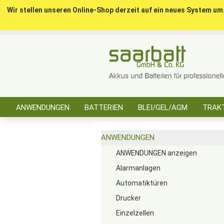
Wir stellen unseren Online-Shop derzeit auf ein neues System um
ANWENDUNGEN
BATTERIEN
BLEI/GEL/AGM
TRAKT
SONSTIGES
ANWENDUNGEN
ANWENDUNGEN anzeigen
Alarmanlagen
Automatiktüren
Drucker
Einzelzellen