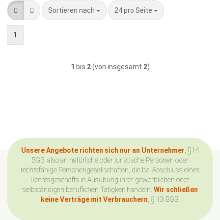
Sortieren nach
pro Seite
Sortieren nach
24 pro Seite
1
1
bis
2
(von insgesamt
2
)
Unsere Angebote richten sich nur an Unternehmer
, §14
BGB, also an natürliche oder juristische Personen oder
rechtsfähige Personengesellschaften, die bei Abschluss eines
Rechtsgeschäfts in Ausübung ihrer gewerblichen oder
selbständigen beruflichen Tätigkeit handeln.
Wir schließen
keine Verträge mit Verbrauchern
, § 13 BGB.