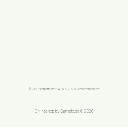
© 2026 - saarbatt GmbH & Co. KG - Alle Rechte vorbehalten
Onlineshop
by Gambio.de © 2026