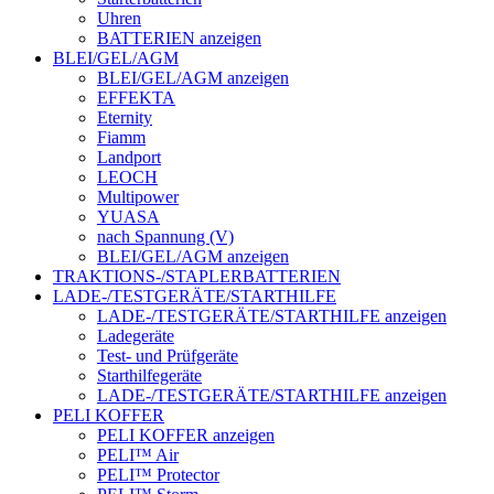
Uhren
BATTERIEN anzeigen
BLEI/GEL/AGM
BLEI/GEL/AGM anzeigen
EFFEKTA
Eternity
Fiamm
Landport
LEOCH
Multipower
YUASA
nach Spannung (V)
BLEI/GEL/AGM anzeigen
TRAKTIONS-/STAPLERBATTERIEN
LADE-/TESTGERÄTE/STARTHILFE
LADE-/TESTGERÄTE/STARTHILFE anzeigen
Ladegeräte
Test- und Prüfgeräte
Starthilfegeräte
LADE-/TESTGERÄTE/STARTHILFE anzeigen
PELI KOFFER
PELI KOFFER anzeigen
PELI™ Air
PELI™ Protector