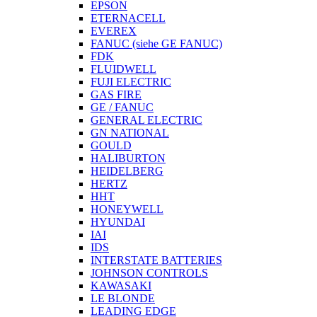
EPSON
ETERNACELL
EVEREX
FANUC (siehe GE FANUC)
FDK
FLUIDWELL
FUJI ELECTRIC
GAS FIRE
GE / FANUC
GENERAL ELECTRIC
GN NATIONAL
GOULD
HALIBURTON
HEIDELBERG
HERTZ
HHT
HONEYWELL
HYUNDAI
IAI
IDS
INTERSTATE BATTERIES
JOHNSON CONTROLS
KAWASAKI
LE BLONDE
LEADING EDGE