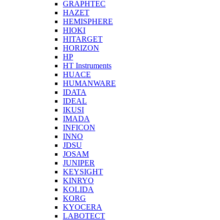
GRAPHTEC
HAZET
HEMISPHERE
HIOKI
HITARGET
HORIZON
HP
HT Instruments
HUACE
HUMANWARE
IDATA
IDEAL
IKUSI
IMADA
INFICON
INNO
JDSU
JOSAM
JUNIPER
KEYSIGHT
KINRYO
KOLIDA
KORG
KYOCERA
LABOTECT