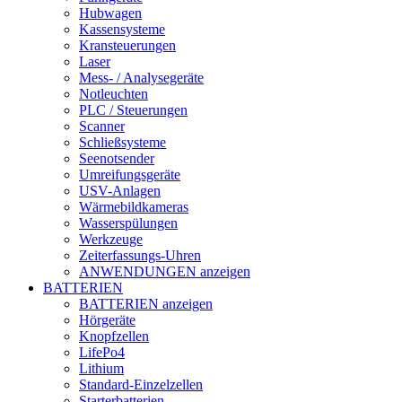
Hubwagen
Kassensysteme
Kransteuerungen
Laser
Mess- / Analysegeräte
Notleuchten
PLC / Steuerungen
Scanner
Schließsysteme
Seenotsender
Umreifungsgeräte
USV-Anlagen
Wärmebildkameras
Wasserspülungen
Werkzeuge
Zeiterfassungs-Uhren
ANWENDUNGEN anzeigen
BATTERIEN
BATTERIEN anzeigen
Hörgeräte
Knopfzellen
LifePo4
Lithium
Standard-Einzelzellen
Starterbatterien