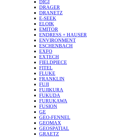
DIGI
DRAGER
DRANETZ
E-SEEK
ELOIK
EMITOR
ENDRESS + HAUSER
ENVIRONMENT
ESCHENBACH
EXFO
EXTECH
FIELDPIECE
FITEL
FLUKE
FRANKLIN
FUJI
FUJIKURA
FUKUDA
FURUKAWA
FUSION
GE
GEO-FENNEL
GEOMAX
GEOSPATIAL
GRAETZ