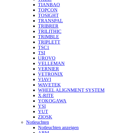
TIANBAO
TOPCON
TOSIGHT
TRANSPAL
TRIBRER
TRILITHIC
TRIMBLE
TRIPLETT
TSC1
TSI
UROVO
VELLEMAN
VERNIER
VETRONIX
VIAVI
WAVETEK
WHEEL ALIGNMENT SYSTEM
X-RITE
YOKOGAWA
YSI
YUT
ZIOSK
Notleuchten
Notleuchten anzeigen
ABM