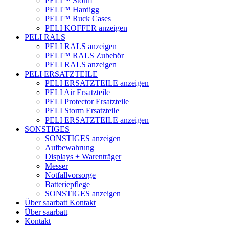
PELI™ Storm
PELI™ Hardigg
PELI™ Ruck Cases
PELI KOFFER anzeigen
PELI RALS
PELI RALS anzeigen
PELI™ RALS Zubehör
PELI RALS anzeigen
PELI ERSATZTEILE
PELI ERSATZTEILE anzeigen
PELI Air Ersatzteile
PELI Protector Ersatzteile
PELI Storm Ersatzteile
PELI ERSATZTEILE anzeigen
SONSTIGES
SONSTIGES anzeigen
Aufbewahrung
Displays + Warenträger
Messer
Notfallvorsorge
Batteriepflege
SONSTIGES anzeigen
Über saarbatt
Kontakt
Über saarbatt
Kontakt