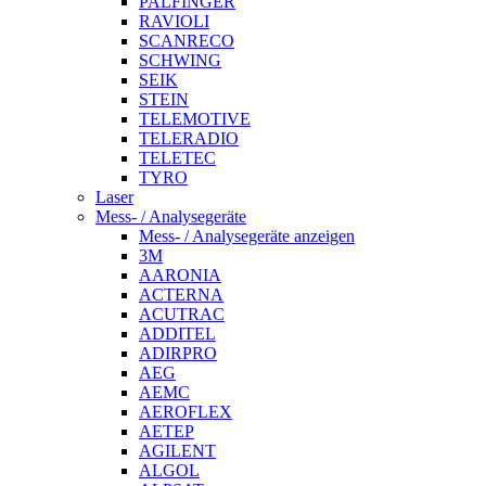
PALFINGER
RAVIOLI
SCANRECO
SCHWING
SEIK
STEIN
TELEMOTIVE
TELERADIO
TELETEC
TYRO
Laser
Mess- / Analysegeräte
Mess- / Analysegeräte anzeigen
3M
AARONIA
ACTERNA
ACUTRAC
ADDITEL
ADIRPRO
AEG
AEMC
AEROFLEX
AETEP
AGILENT
ALGOL