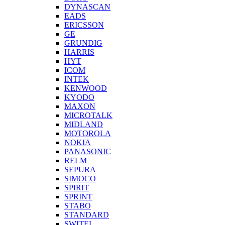
DYNASCAN
EADS
ERICSSON
GE
GRUNDIG
HARRIS
HYT
ICOM
INTEK
KENWOOD
KYODO
MAXON
MICROTALK
MIDLAND
MOTOROLA
NOKIA
PANASONIC
RELM
SEPURA
SIMOCO
SPIRIT
SPRINT
STABO
STANDARD
SWITEL