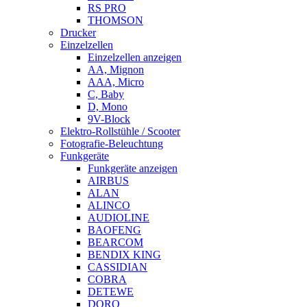
RS PRO
THOMSON
Drucker
Einzelzellen
Einzelzellen anzeigen
AA, Mignon
AAA, Micro
C, Baby
D, Mono
9V-Block
Elektro-Rollstühle / Scooter
Fotografie-Beleuchtung
Funkgeräte
Funkgeräte anzeigen
AIRBUS
ALAN
ALINCO
AUDIOLINE
BAOFENG
BEARCOM
BENDIX KING
CASSIDIAN
COBRA
DETEWE
DORO