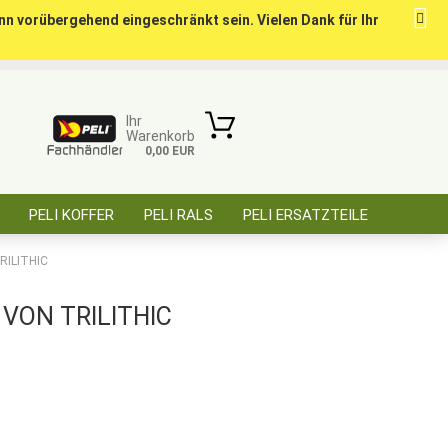
nn vorübergehend eingeschränkt sein. Vielen Dank für Ihr
ise für öffentl. Auftraggeber, Behörden, BOS
Kundenlogin
Merkzettel
Ihr
Warenkorb
0,00 EUR
E-Mail
PELI KOFFER
PELI RALS
PELI ERSATZTEILE
Passwort
ÜBER SAARBATT
KONTAKT
RILITHIC
VON TRILITHIC
Konto erstellen
Passwort vergessen?