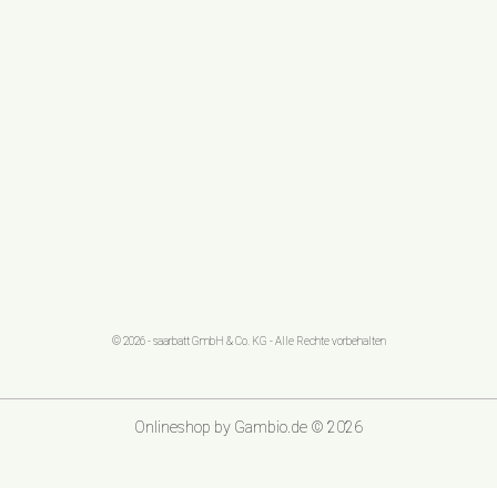
© 2026 - saarbatt GmbH & Co. KG - Alle Rechte vorbehalten
Onlineshop
by Gambio.de © 2026