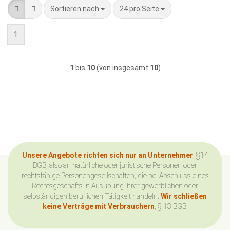
Sortieren nach
pro Seite
Sortieren nach
24 pro Seite
1
1
bis
10
(von insgesamt
10
)
Unsere Angebote richten sich nur an Unternehmer
, §14
BGB, also an natürliche oder juristische Personen oder
rechtsfähige Personengesellschaften, die bei Abschluss eines
Rechtsgeschäfts in Ausübung ihrer gewerblichen oder
selbständigen beruflichen Tätigkeit handeln.
Wir schließen
keine Verträge mit Verbrauchern
, § 13 BGB.