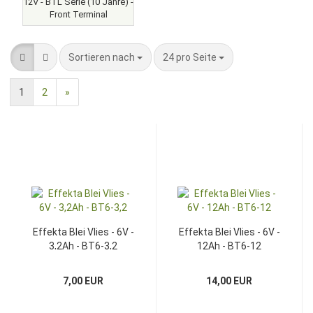
12V - BTL Serie (10 Jahre) -
Front Terminal
Sortieren nach
pro Seite
Sortieren nach
24 pro Seite
1
2
»
Effekta Blei Vlies - 6V -
Effekta Blei Vlies - 6V -
3,2Ah - BT6-3,2
12Ah - BT6-12
7,00 EUR
14,00 EUR