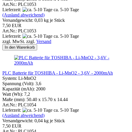
Art.Nr.: PLC1053
Lieferzeit:
ca. 5-10 Tage
(Ausland abweichend)
Versandgewicht:
0,03
kg je Stück
7,50 EUR
Art.Nr.: PLC1053
Lieferzeit:
ca. 5-10 Tage
zzgl. MwSt. zzgl.
Versand
In den Warenkorb
PLC Batterie für TOSHIBA - Li-MnO2 - 3,6V - 2000mAh
System: Li-MnO2
Spannung (Volt): 3,6
Kapazität (mAh): 2000
Watt (Wh): 7,2
Maße (mm): 50.40 x 15.70 x 14.44
Art.Nr.: PLC1054
Lieferzeit:
ca. 5-10 Tage
(Ausland abweichend)
Versandgewicht:
0,04
kg je Stück
7,50 EUR
Art.Nr.: PLC1054