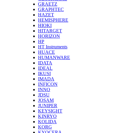
GRAETZ
GRAPHTEC
HAZET
HEMISPHERE
HIOKI
HITARGET
HORIZON
HP
HT Instruments
HUACE
HUMANWARE
IDATA
IDEAL
IKUSI
IMADA
INFICON
INNO
JDSU
JOSAM
JUNIPER
KEYSIGHT
KINRYO
KOLIDA
KORG
KYOCERA