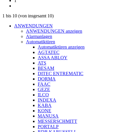
1
1
bis
10
(von insgesamt
10
)
ANWENDUNGEN
ANWENDUNGEN anzeigen
Alarmanlagen
Automatiktüren
Automatiktüren anzeigen
AGTATEC
ASSA ABLOY
ATS
BESAM
DITEC ENTREMATIC
DORMA
FAAC
GEZE
ILCO
INDEXA
KABA
KONE
MANUSA
MESSERSCHMITT
PORTALP
RDB KARUSSELL