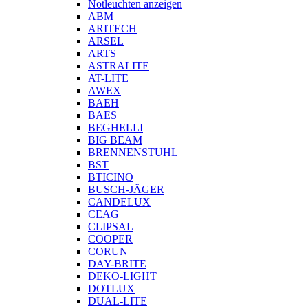
Notleuchten anzeigen
ABM
ARITECH
ARSEL
ARTS
ASTRALITE
AT-LITE
AWEX
BAEH
BAES
BEGHELLI
BIG BEAM
BRENNENSTUHL
BST
BTICINO
BUSCH-JÄGER
CANDELUX
CEAG
CLIPSAL
COOPER
CORUN
DAY-BRITE
DEKO-LIGHT
DOTLUX
DUAL-LITE