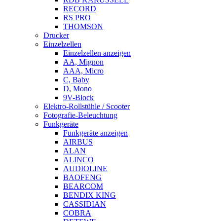
RECORD
RS PRO
THOMSON
Drucker
Einzelzellen
Einzelzellen anzeigen
AA, Mignon
AAA, Micro
C, Baby
D, Mono
9V-Block
Elektro-Rollstühle / Scooter
Fotografie-Beleuchtung
Funkgeräte
Funkgeräte anzeigen
AIRBUS
ALAN
ALINCO
AUDIOLINE
BAOFENG
BEARCOM
BENDIX KING
CASSIDIAN
COBRA