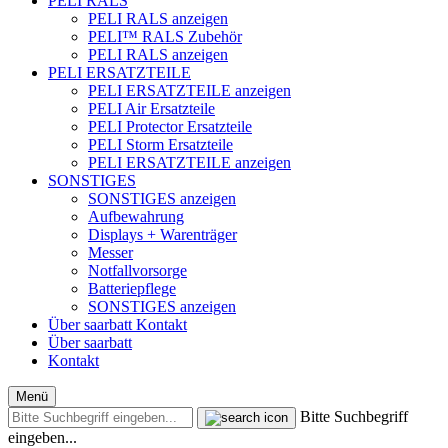
PELI RALS
PELI RALS anzeigen
PELI™ RALS Zubehör
PELI RALS anzeigen
PELI ERSATZTEILE
PELI ERSATZTEILE anzeigen
PELI Air Ersatzteile
PELI Protector Ersatzteile
PELI Storm Ersatzteile
PELI ERSATZTEILE anzeigen
SONSTIGES
SONSTIGES anzeigen
Aufbewahrung
Displays + Warenträger
Messer
Notfallvorsorge
Batteriepflege
SONSTIGES anzeigen
Über saarbatt
Kontakt
Über saarbatt
Kontakt
Menü
Bitte Suchbegriff
eingeben...