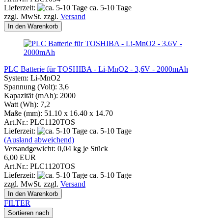
Lieferzeit:
ca. 5-10 Tage
zzgl. MwSt. zzgl.
Versand
In den Warenkorb
PLC Batterie für TOSHIBA - Li-MnO2 - 3,6V - 2000mAh
System: Li-MnO2
Spannung (Volt): 3,6
Kapazität (mAh): 2000
Watt (Wh): 7,2
Maße (mm): 51.10 x 16.40 x 14.70
Art.Nr.: PLC1120TOS
Lieferzeit:
ca. 5-10 Tage
(Ausland abweichend)
Versandgewicht:
0,04
kg je Stück
6,00 EUR
Art.Nr.: PLC1120TOS
Lieferzeit:
ca. 5-10 Tage
zzgl. MwSt. zzgl.
Versand
In den Warenkorb
FILTER
Sortieren nach