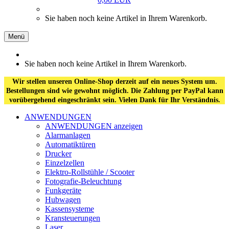
Sie haben noch keine Artikel in Ihrem Warenkorb.
Menü
Sie haben noch keine Artikel in Ihrem Warenkorb.
Wir stellen unseren Online-Shop derzeit auf ein neues System um.
Bestellungen sind wie gewohnt möglich. Die Zahlung per PayPal kann
vorübergehend eingeschränkt sein. Vielen Dank für Ihr Verständnis.
ANWENDUNGEN
ANWENDUNGEN anzeigen
Alarmanlagen
Automatiktüren
Drucker
Einzelzellen
Elektro-Rollstühle / Scooter
Fotografie-Beleuchtung
Funkgeräte
Hubwagen
Kassensysteme
Kransteuerungen
Laser