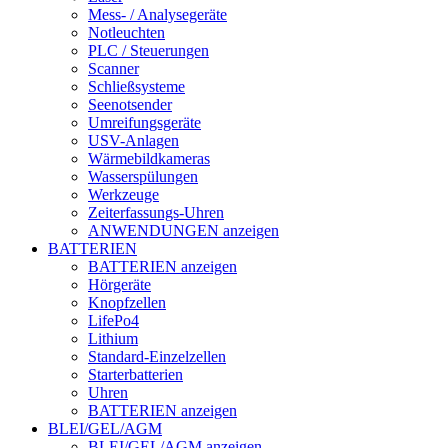
Mess- / Analysegeräte
Notleuchten
PLC / Steuerungen
Scanner
Schließsysteme
Seenotsender
Umreifungsgeräte
USV-Anlagen
Wärmebildkameras
Wasserspülungen
Werkzeuge
Zeiterfassungs-Uhren
ANWENDUNGEN anzeigen
BATTERIEN
BATTERIEN anzeigen
Hörgeräte
Knopfzellen
LifePo4
Lithium
Standard-Einzelzellen
Starterbatterien
Uhren
BATTERIEN anzeigen
BLEI/GEL/AGM
BLEI/GEL/AGM anzeigen