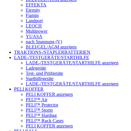
EFFEKTA
Eternity
Fiamm
Landport
LEOCH
Multipower
YUASA
nach Spannung (V)
BLEI/GEL/AGM anzeigen
TRAKTIONS-/STAPLERBATTERIEN
LADE-/TESTGERÄTE/STARTHILFE
LADE-/TESTGERÄTE/STARTHILFE anzeigen
Ladegeräte
Test- und Prüfgeräte
Starthilfegeräte
LADE-/TESTGERÄTE/STARTHILFE anzeigen
PELI KOFFER
PELI KOFFER anzeigen
PELI™ Air
PELI™ Protector
PELI™ Storm
PELI™ Hardigg
PELI™ Ruck Cases
PELI KOFFER anzeigen