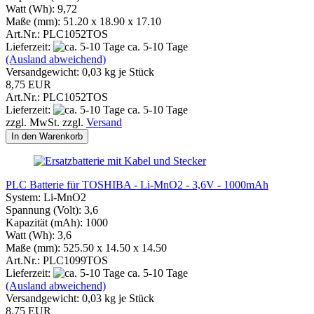
Watt (Wh): 9,72
Maße (mm): 51.20 x 18.90 x 17.10
Art.Nr.: PLC1052TOS
Lieferzeit:
ca. 5-10 Tage
(Ausland abweichend)
Versandgewicht:
0,03
kg je Stück
8,75 EUR
Art.Nr.: PLC1052TOS
Lieferzeit:
ca. 5-10 Tage
zzgl. MwSt. zzgl.
Versand
In den Warenkorb
PLC Batterie für TOSHIBA - Li-MnO2 - 3,6V - 1000mAh
System: Li-MnO2
Spannung (Volt): 3,6
Kapazität (mAh): 1000
Watt (Wh): 3,6
Maße (mm): 525.50 x 14.50 x 14.50
Art.Nr.: PLC1099TOS
Lieferzeit:
ca. 5-10 Tage
(Ausland abweichend)
Versandgewicht:
0,03
kg je Stück
8,75 EUR