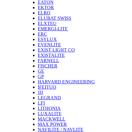
EATON
EKTOR
ELRO
ELUBAT SWISS
ELXTEU
EMERGI-LITE
ERC
ESYLUX
EVENLITE
EXIST LIGHT CO
EXISTALITE
FARNELL
FISCHER
GE
GP
HARVARD ENGINEERING
IFEITUO
JJJ
LEGRAND
LFI
LITHONIA
LUXALITE
MACKWELL
MAX POWER
NAVILITE / NAVLITE