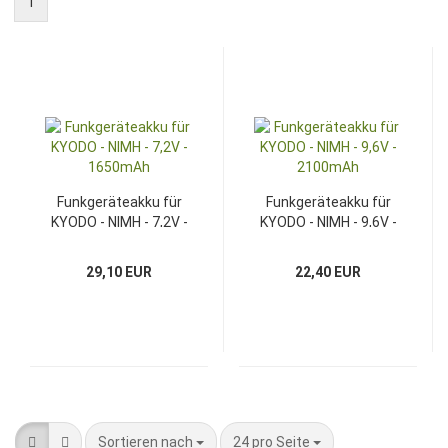
1
Funkgeräteakku für
Funkgeräteakku für
KYODO - NIMH - 7,2V -
KYODO - NIMH - 9,6V -
1650mAh
2100mAh
29,10 EUR
22,40 EUR
Sortieren nach
pro Seite
Sortieren nach
24 pro Seite