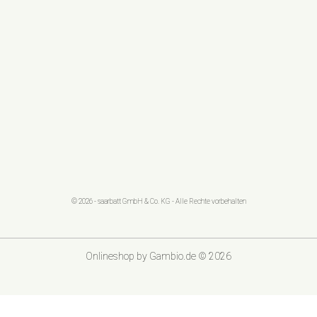
© 2026 - saarbatt GmbH & Co. KG - Alle Rechte vorbehalten
Onlineshop
by Gambio.de © 2026