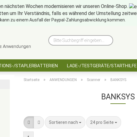
en nächsten Wochen modernisieren wir unseren Online-Shop.
tten um Ihr Verständnis, falls es während der Umstellung zeitw
10 Jahre saarbatt
Hinwe
 kann zu einem Ausfall der Paypal-Zahlungsabwicklung kommen.
Bitte
Suchbegriff
eingeben...
IONS-/STAPLERBATTERIEN
LADE-/TESTGERÄTE/STARTHILFE
»
»
»
Startseite
ANWENDUNGEN
Scanner
BANKSYS
BANKSYS
Sortieren nach
pro Seite
Sortieren nach
24 pro Seite