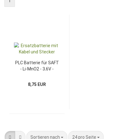
1
PLC Batterie für SAFT
- Li-MnO2 - 3,6V -
1200mAh
8,75 EUR
Sortieren nach
pro Seite
Sortieren nach
24 pro Seite