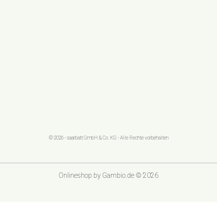
© 2026 - saarbatt GmbH & Co. KG - Alle Rechte vorbehalten
Onlineshop
by Gambio.de © 2026