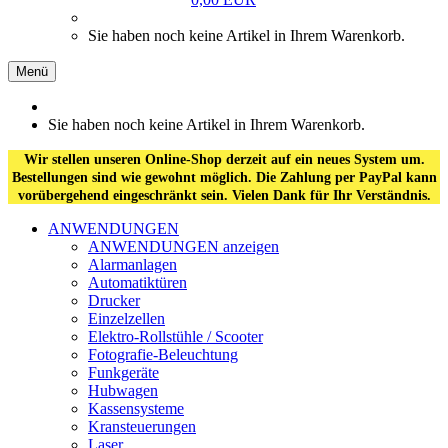
Sie haben noch keine Artikel in Ihrem Warenkorb.
Menü
Sie haben noch keine Artikel in Ihrem Warenkorb.
Wir stellen unseren Online-Shop derzeit auf ein neues System um.
Bestellungen sind wie gewohnt möglich. Die Zahlung per PayPal kann
vorübergehend eingeschränkt sein. Vielen Dank für Ihr Verständnis.
ANWENDUNGEN
ANWENDUNGEN anzeigen
Alarmanlagen
Automatiktüren
Drucker
Einzelzellen
Elektro-Rollstühle / Scooter
Fotografie-Beleuchtung
Funkgeräte
Hubwagen
Kassensysteme
Kransteuerungen
Laser