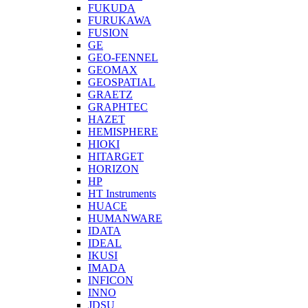
FUKUDA
FURUKAWA
FUSION
GE
GEO-FENNEL
GEOMAX
GEOSPATIAL
GRAETZ
GRAPHTEC
HAZET
HEMISPHERE
HIOKI
HITARGET
HORIZON
HP
HT Instruments
HUACE
HUMANWARE
IDATA
IDEAL
IKUSI
IMADA
INFICON
INNO
JDSU