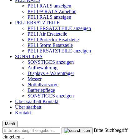
PELI RALS
PELI RALS anzeigen
PELI™ RALS Zubehör
PELI RALS anzeigen
PELI ERSATZTEILE
PELI ERSATZTEILE anzeigen
PELI Air Ersatzteile
PELI Protector Ersatzteile
PELI Storm Ersatzteile
PELI ERSATZTEILE anzeigen
SONSTIGES
SONSTIGES anzeigen
Aufbewahrung
Displays + Warenträger
Messer
Notfallvorsorge
Batteriepflege
SONSTIGES anzeigen
Über saarbatt
Kontakt
Über saarbatt
Kontakt
Menü
Bitte Suchbegriff
eingeben...