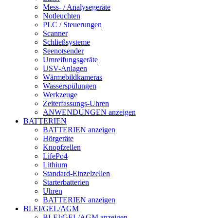
Mess- / Analysegeräte
Notleuchten
PLC / Steuerungen
Scanner
Schließsysteme
Seenotsender
Umreifungsgeräte
USV-Anlagen
Wärmebildkameras
Wasserspülungen
Werkzeuge
Zeiterfassungs-Uhren
ANWENDUNGEN anzeigen
BATTERIEN
BATTERIEN anzeigen
Hörgeräte
Knopfzellen
LifePo4
Lithium
Standard-Einzelzellen
Starterbatterien
Uhren
BATTERIEN anzeigen
BLEI/GEL/AGM
BLEI/GEL/AGM anzeigen