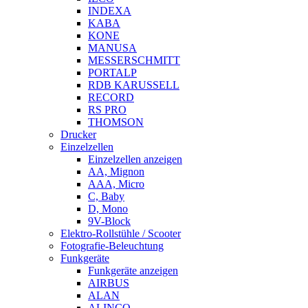
INDEXA
KABA
KONE
MANUSA
MESSERSCHMITT
PORTALP
RDB KARUSSELL
RECORD
RS PRO
THOMSON
Drucker
Einzelzellen
Einzelzellen anzeigen
AA, Mignon
AAA, Micro
C, Baby
D, Mono
9V-Block
Elektro-Rollstühle / Scooter
Fotografie-Beleuchtung
Funkgeräte
Funkgeräte anzeigen
AIRBUS
ALAN
ALINCO