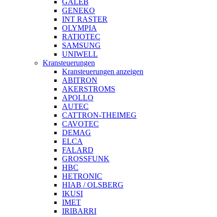
GALEB
GENEKO
INT RASTER
OLYMPIA
RATIOTEC
SAMSUNG
UNIWELL
Kransteuerungen
Kransteuerungen anzeigen
ABITRON
AKERSTROMS
APOLLO
AUTEC
CATTRON-THEIMEG
CAVOTEC
DEMAG
ELCA
FALARD
GROSSFUNK
HBC
HETRONIC
HIAB / OLSBERG
IKUSI
IMET
IRIBARRI