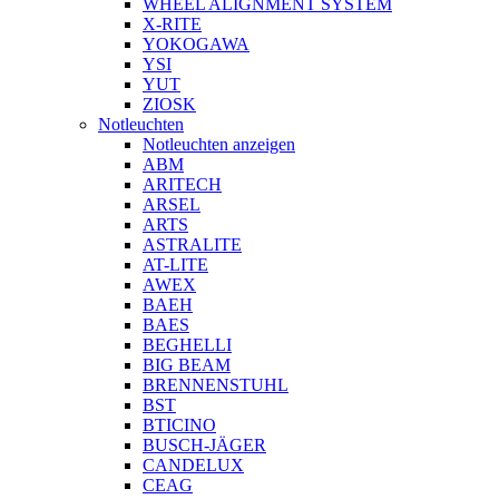
WHEEL ALIGNMENT SYSTEM
X-RITE
YOKOGAWA
YSI
YUT
ZIOSK
Notleuchten
Notleuchten anzeigen
ABM
ARITECH
ARSEL
ARTS
ASTRALITE
AT-LITE
AWEX
BAEH
BAES
BEGHELLI
BIG BEAM
BRENNENSTUHL
BST
BTICINO
BUSCH-JÄGER
CANDELUX
CEAG