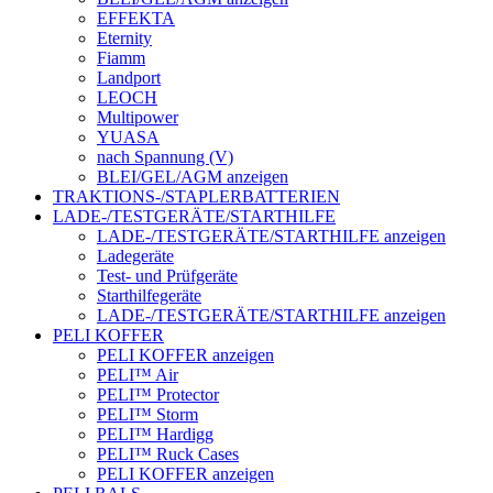
EFFEKTA
Eternity
Fiamm
Landport
LEOCH
Multipower
YUASA
nach Spannung (V)
BLEI/GEL/AGM anzeigen
TRAKTIONS-/STAPLERBATTERIEN
LADE-/TESTGERÄTE/STARTHILFE
LADE-/TESTGERÄTE/STARTHILFE anzeigen
Ladegeräte
Test- und Prüfgeräte
Starthilfegeräte
LADE-/TESTGERÄTE/STARTHILFE anzeigen
PELI KOFFER
PELI KOFFER anzeigen
PELI™ Air
PELI™ Protector
PELI™ Storm
PELI™ Hardigg
PELI™ Ruck Cases
PELI KOFFER anzeigen