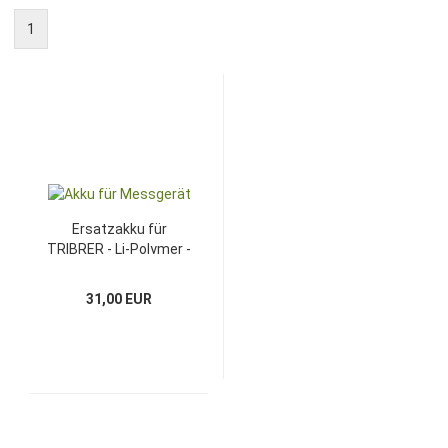
1
Ersatzakku für
TRIBRER - Li-Polymer -
7,4V - 2300mAh
31,00 EUR