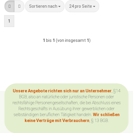
Sortieren nach
pro Seite
Sortieren nach
24 pro Seite
1
1
bis
1
(von insgesamt
1
)
Unsere Angebote richten sich nur an Unternehmer
, §14
BGB, also an natürliche oder juristische Personen oder
rechtsfähige Personengesellschaften, die bei Abschluss eines
Rechtsgeschäfts in Ausübung ihrer gewerblichen oder
selbständigen beruflichen Tätigkeit handeln.
Wir schließen
keine Verträge mit Verbrauchern
, § 13 BGB.