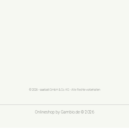
© 2026 - saarbatt GmbH & Co. KG - Alle Rechte vorbehalten
Onlineshop
by Gambio.de © 2026