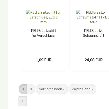
PELI Ersatzstift
PELI Ersatz-
für Verschluss,
Schaumstoff
25 x 3 mm
1171, 3-teilig
1,09 EUR
24,00 EUR
Sortieren nach
pro Seite
Sortieren nach
24 pro Seite
1