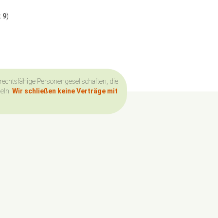
t
9
)
 rechtsfähige Personengesellschaften, die
deln.
Wir schließen keine Verträge mit