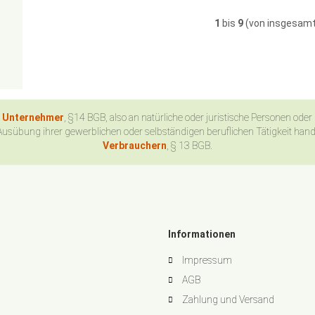
1
bis
9
(von insgesam
n Unternehmer
, §14 BGB, also an natürliche oder juristische Personen oder
Ausübung ihrer gewerblichen oder selbständigen beruflichen Tätigkeit han
Verbrauchern
, § 13 BGB.
Informationen
Impressum
AGB
Zahlung und Versand