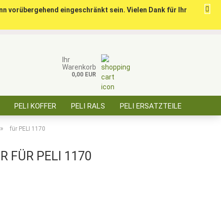
nn vorübergehend eingeschränkt sein. Vielen Dank für Ihr
ise für öffentl. Auftraggeber, Behörden, BOS
Kundenlogin
Merkzettel
Ihr
Warenkorb
0,00 EUR
E-Mail
PELI KOFFER
PELI RALS
PELI ERSATZTEILE
Passwort
ÜBER SAARBATT
KONTAKT
»
für PELI 1170
 FÜR PELI 1170
Konto erstellen
Passwort vergessen?