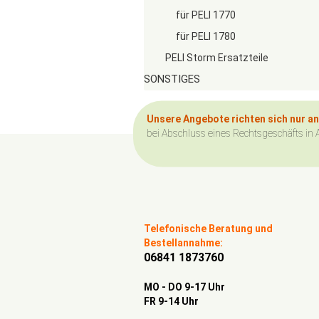
für PELI 1770
für PELI 1780
PELI Storm Ersatzteile
SONSTIGES
Unsere Angebote richten sich nur a
bei Abschluss eines Rechtsgeschäfts in 
Telefonische Beratung und
Bestellannahme:
06841 1873760
MO - DO 9-17 Uhr
FR 9-14 Uhr