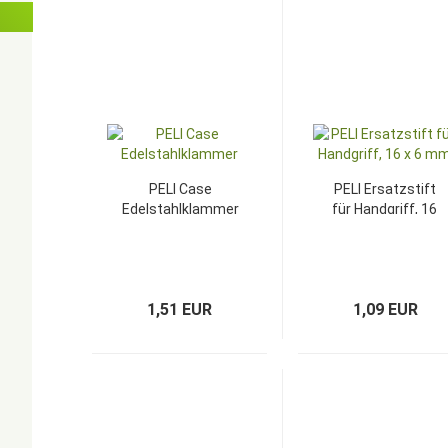
PELI Case
PELI Ersatzstift
Edelstahlklammer
für Handgriff, 16
x 6 mm
1,51 EUR
1,09 EUR