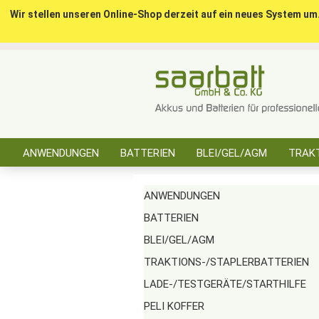
Wir stellen unseren Online-Shop derzeit auf ein neues System um
ANWENDUNGEN
BATTERIEN
BLEI/GEL/AGM
TRAKT
SONSTIGES
ANWENDUNGEN
BATTERIEN
BLEI/GEL/AGM
TRAKTIONS-/STAPLERBATTERIEN
LADE-/TESTGERÄTE/STARTHILFE
PELI KOFFER