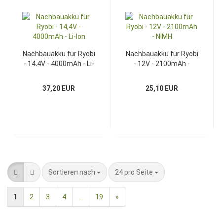
Nachbauakku für Ryobi
Nachbauakku für Ryobi
- 14,4V - 4000mAh - Li-
- 12V - 2100mAh -
Ion
NIMH
37,20 EUR
25,10 EUR
Sortieren nach
pro Seite
Sortieren nach
24 pro Seite
1
2
3
4
...
19
»