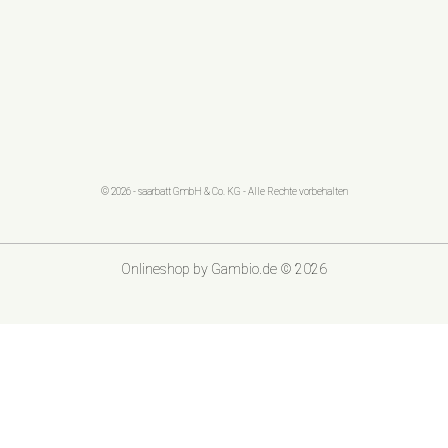
© 2026 - saarbatt GmbH & Co. KG - Alle Rechte vorbehalten
Onlineshop
by Gambio.de © 2026