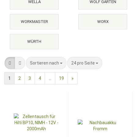
WELLA
WOLF GARTEN
WORKMASTER
WORX
WÜRTH
Sortieren nach
pro Seite
Sortieren nach
24 pro Seite
1
2
3
4
...
19
»