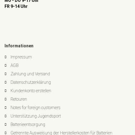
MO - DO 9-17 Uhr
FR 9-14 Uhr
Informationen
Impressum
AGB
Zahlung und Versand
Datenschutzerklärung
Kundenkonto erstellen
Retouren
Notes for foreign customers
Unterstützung Jugendsport
Batterieentsorgung
Getrennte Ausweisung der Herstellerkosten für Batterien