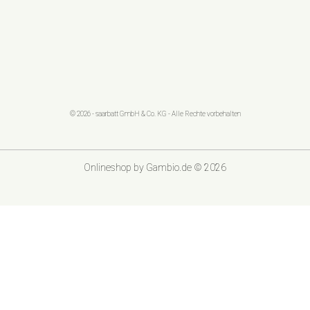
© 2026 - saarbatt GmbH & Co. KG - Alle Rechte vorbehalten
Onlineshop
by Gambio.de © 2026