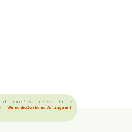
 rechtsfähige Personengesellschaften, die
deln.
Wir schließen keine Verträge mit