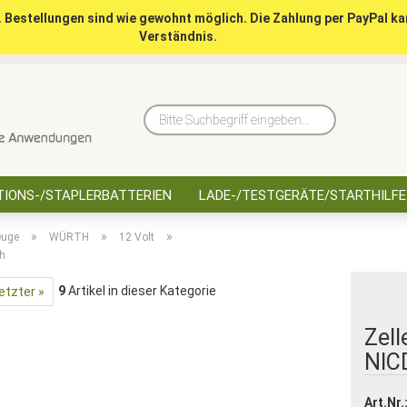
. Bestellungen sind wie gewohnt möglich. Die Zahlung per PayPal ka
Verständnis.
10 Jahre saarbatt
Hinwe
Bitte
Suchbegriff
eingeben...
IONS-/STAPLERBATTERIEN
LADE-/TESTGERÄTE/STARTHILFE
»
»
»
euge
WÜRTH
12 Volt
Ah
9
Artikel in dieser Kategorie
etzter »
Zell
NIC
Art.Nr.