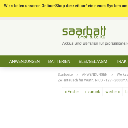
Wir stellen unseren Online-Shop derzeit auf ein neues System um
ANWENDUNGEN
BATTERIEN
BLEI/GEL/AGM
TRAKT
SONSTIGES
»
»
Startseite
ANWENDUNGEN
Werkz
Zellentausch für Würth, NICD - 12V - 2000m
« Erster
« zurück
weiter »
L