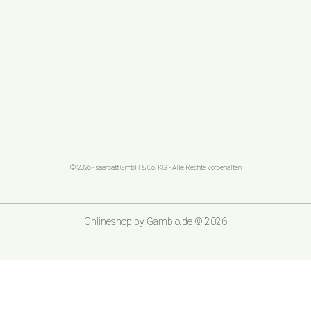
© 2026 - saarbatt GmbH & Co. KG - Alle Rechte vorbehalten
Onlineshop
by Gambio.de © 2026