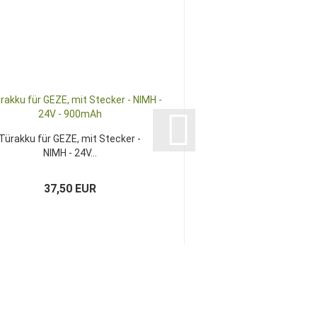
Türakku für GEZE, mit Stecker -
VARTA Knopfzell
NIMH - 24V...
37,50 EUR
1,04 EU