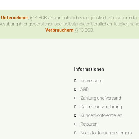
n Unternehmer
, §14 BGB, also an natürliche oder juristische Personen oder
Ausübung ihrer gewerblichen oder selbständigen beruflichen Tätigkeit han
Verbrauchern
, § 13 BGB.
Informationen
Impressum
AGB
Zahlung und Versand
Datenschutzerklärung
Kundenkonto erstellen
Retouren
Notes for foreign customers