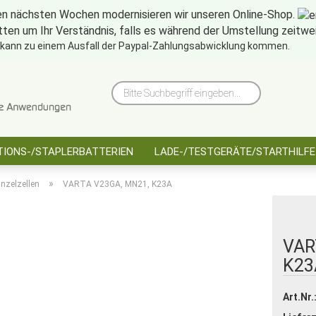
en nächsten Wochen modernisieren wir unseren Online-Shop.
tten um Ihr Verständnis, falls es während der Umstellung zeitw
10 Jahre saarbatt
Hinwe
 kann zu einem Ausfall der Paypal-Zahlungsabwicklung kommen.
Bitte
Suchbegriff
eingeben...
IONS-/STAPLERBATTERIEN
LADE-/TESTGERÄTE/STARTHILFE
»
nzelzellen
VARTA V23GA, MN21, K23A
VAR
K23
Art.Nr.