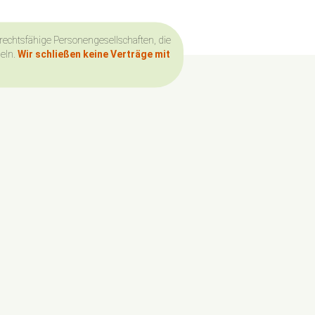
 rechtsfähige Personengesellschaften, die
deln.
Wir schließen keine Verträge mit