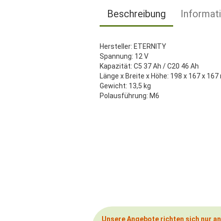
Beschreibung
Informat
Hersteller: ETERNITY
Spannung: 12 V
Kapazität: C5 37 Ah / C20 46 Ah
Länge x Breite x Höhe: 198 x 167 x 16
Gewicht: 13,5 kg
Polausführung: M6
Unsere Angebote richten sich nur a