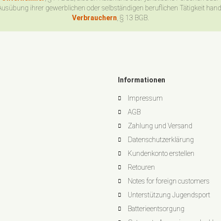
Ausübung ihrer gewerblichen oder selbständigen beruflichen Tätigkeit han
Verbrauchern
, § 13 BGB.
Informationen
Impressum
AGB
Zahlung und Versand
Datenschutzerklärung
Kundenkonto erstellen
Retouren
Notes for foreign customers
Unterstützung Jugendsport
Batterieentsorgung