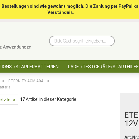
. Bestellungen sind wie gewohnt möglich. Die Zahlung per PayPal ka
Verständnis.
10 Jahre saarbatt
Hinwe
Bitte
Suchbegriff
eingeben...
IONS-/STAPLERBATTERIEN
LADE-/TESTGERÄTE/STARTHILFE
»
»
ETERNITY AGM A04
tterie
17
Artikel in dieser Kategorie
etzter »
ETE
12V 
Art.Nr.