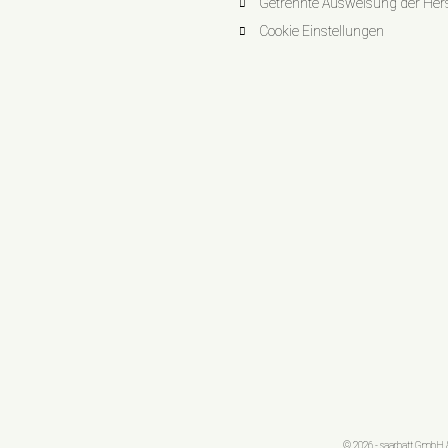
Getrennte Ausweisung der Herst
Cookie Einstellungen
© 2026 - saarbatt GmbH &