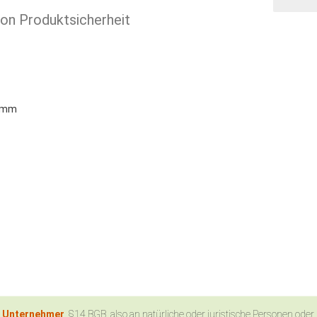
ion Produktsicherheit
7 mm
n Unternehmer
, §14 BGB, also an natürliche oder juristische Personen oder