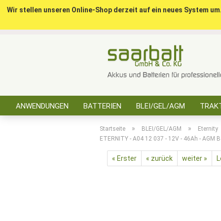
Wir stellen unseren Online-Shop derzeit auf ein neues System um
ANWENDUNGEN
BATTERIEN
BLEI/GEL/AGM
TRAKT
SONSTIGES
»
»
Startseite
BLEI/GEL/AGM
Eternity
ETERNITY - A04 12 037 - 12V - 46Ah - AGM Ba
« Erster
« zurück
weiter »
L