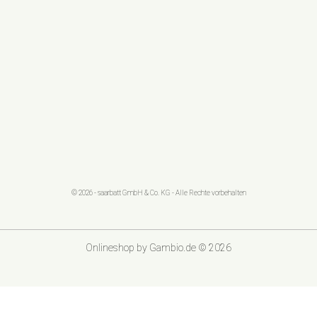
© 2026 - saarbatt GmbH & Co. KG - Alle Rechte vorbehalten
Onlineshop
by Gambio.de © 2026