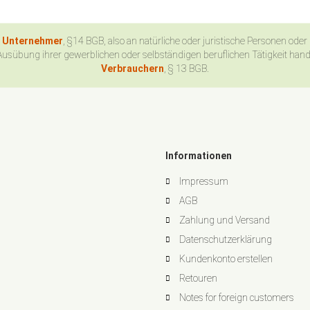
n Unternehmer
, §14 BGB, also an natürliche oder juristische Personen oder
Ausübung ihrer gewerblichen oder selbständigen beruflichen Tätigkeit han
Verbrauchern
, § 13 BGB.
Informationen
Impressum
AGB
Zahlung und Versand
Datenschutzerklärung
Kundenkonto erstellen
Retouren
Notes for foreign customers