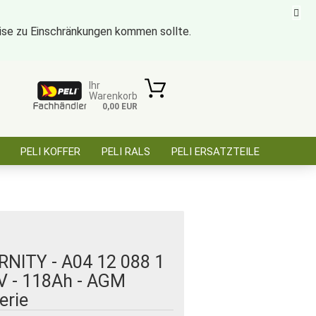
eise zu Einschränkungen kommen sollte.
ise für öffentl. Auftraggeber, Behörden, BOS
Kundenlogin
Merkzettel
Ihr
Warenkorb
0,00 EUR
E-Mail
PELI KOFFER
PELI RALS
PELI ERSATZTEILE
Passwort
ÜBER SAARBATT
KONTAKT
Konto erstellen
Passwort vergessen?
RNITY - A04 12 088 1
2V - 118Ah - AGM
erie