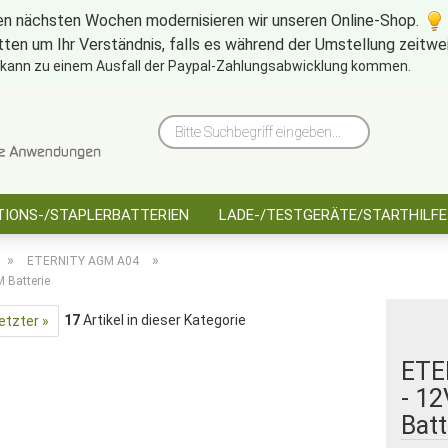
en nächsten Wochen modernisieren wir unseren Online-Shop.
tten um Ihr Verständnis, falls es während der Umstellung zeitw
10 Jahre saarbatt
Hinwe
 kann zu einem Ausfall der Paypal-Zahlungsabwicklung kommen.
Bitte
Suchbegriff
eingeben...
IONS-/STAPLERBATTERIEN
LADE-/TESTGERÄTE/STARTHILFE
»
»
ETERNITY AGM A04
 Batterie
17
Artikel in dieser Kategorie
etzter »
ETE
- 1
Batt