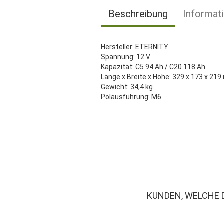
Beschreibung
Informat
Hersteller: ETERNITY
Spannung: 12 V
Kapazität: C5 94 Ah / C20 118 Ah
Länge x Breite x Höhe: 329 x 173 x 21
Gewicht: 34,4 kg
Polausführung: M6
KUNDEN, WELCHE 