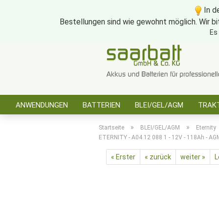
In d
Bestellungen sind wie gewohnt möglich. Wir bi
Es
ANWENDUNGEN
BATTERIEN
BLEI/GEL/AGM
TRAKT
SONSTIGES
»
»
Startseite
BLEI/GEL/AGM
Eternity
ETERNITY - A04 12 088 1 - 12V - 118Ah - AGM
« Erster
« zurück
weiter »
L