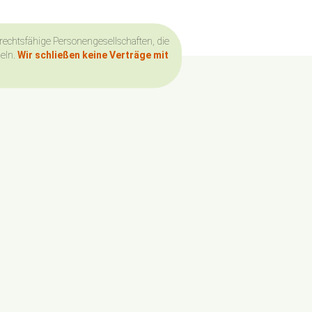
 rechtsfähige Personengesellschaften, die
deln.
Wir schließen keine Verträge mit