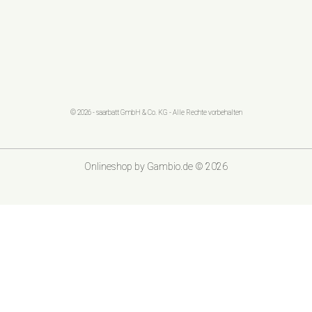
© 2026 - saarbatt GmbH & Co. KG - Alle Rechte vorbehalten
Onlineshop
by Gambio.de © 2026