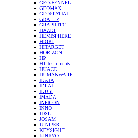
GEO-FENNEL
GEOMAX
GEOSPATIAL
GRAETZ
GRAPHTEC
HAZET
HEMISPHERE
HIOKI
HITARGET
HORIZON
HP
HT Instruments
HUACE
HUMANWARE
IDATA
IDEAL
IKUSI
IMADA
INFICON
INNO
JDSU
JOSAM
JUNIPER
KEYSIGHT
KINRYO