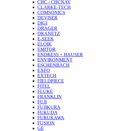
CHC / CHCNAV
CLARKE-TECH
COMSONICS
DEVISER
DIGI
DRAGER
DRANETZ
E-SEEK
ELOIK
EMITOR
ENDRESS + HAUSER
ENVIRONMENT
ESCHENBACH
EXFO
EXTECH
FIELDPIECE
FITEL
FLUKE
FRANKLIN
FUJI
FUJIKURA
FUKUDA
FURUKAWA
FUSION
GE