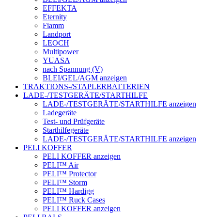
EFFEKTA
Eternity
Fiamm
Landport
LEOCH
Multipower
YUASA
nach Spannung (V)
BLEI/GEL/AGM anzeigen
TRAKTIONS-/STAPLERBATTERIEN
LADE-/TESTGERÄTE/STARTHILFE
LADE-/TESTGERÄTE/STARTHILFE anzeigen
Ladegeräte
Test- und Prüfgeräte
Starthilfegeräte
LADE-/TESTGERÄTE/STARTHILFE anzeigen
PELI KOFFER
PELI KOFFER anzeigen
PELI™ Air
PELI™ Protector
PELI™ Storm
PELI™ Hardigg
PELI™ Ruck Cases
PELI KOFFER anzeigen