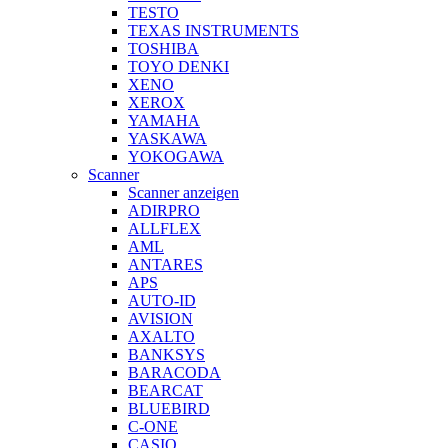
TESTO
TEXAS INSTRUMENTS
TOSHIBA
TOYO DENKI
XENO
XEROX
YAMAHA
YASKAWA
YOKOGAWA
Scanner
Scanner anzeigen
ADIRPRO
ALLFLEX
AML
ANTARES
APS
AUTO-ID
AVISION
AXALTO
BANKSYS
BARACODA
BEARCAT
BLUEBIRD
C-ONE
CASIO