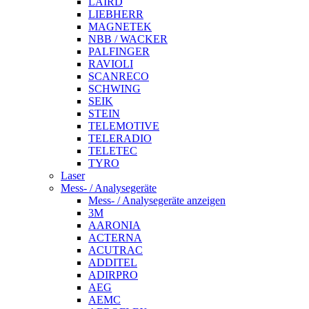
LAIRD
LIEBHERR
MAGNETEK
NBB / WACKER
PALFINGER
RAVIOLI
SCANRECO
SCHWING
SEIK
STEIN
TELEMOTIVE
TELERADIO
TELETEC
TYRO
Laser
Mess- / Analysegeräte
Mess- / Analysegeräte anzeigen
3M
AARONIA
ACTERNA
ACUTRAC
ADDITEL
ADIRPRO
AEG
AEMC