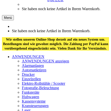
Sie haben noch keine Artikel in Ihrem Warenkorb.
Menü
Sie haben noch keine Artikel in Ihrem Warenkorb.
Wir stellen unseren Online-Shop derzeit auf ein neues System um.
Bestellungen sind wie gewohnt möglich. Die Zahlung per PayPal kann
vorübergehend eingeschränkt sein. Vielen Dank für Ihr Verständnis.
ANWENDUNGEN
ANWENDUNGEN anzeigen
Alarmanlagen
Automatiktüren
Drucker
Einzelzellen
Elektro-Rollstühle / Scooter
Fotografie-Beleuchtung
Funkgeräte
Hubwagen
Kassensysteme
Kransteuerungen
Laser