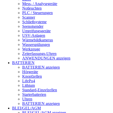
Mess- / Analysegeräte
Notleuchten
PLC / Steuerungen
Scanner
Schließsysteme
Seenotsender
Umreifungsgeräte
USV-Anlagen
Wärmebildkameras
Wasserspülungen
Werkzeuge
Zeiterfassungs-Uhren
ANWENDUNGEN anzeigen
BATTERIEN
BATTERIEN anzeigen
Hörgeräte
Knopfzellen
LifePo4
Lithium
Standard-Einzelzellen
Starterbatterien
Uhren
BATTERIEN anzeigen
BLEI/GEL/AGM
BLEI/GEL/AGM anzeigen