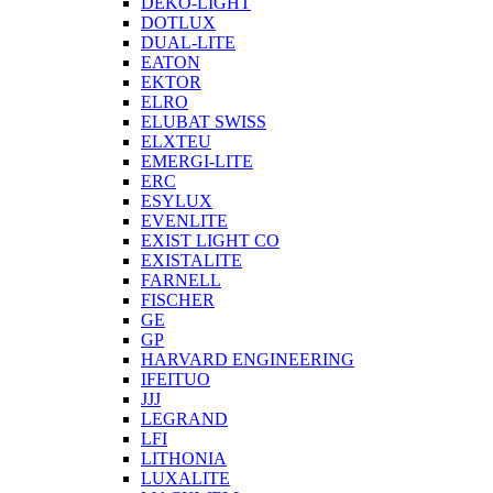
DEKO-LIGHT
DOTLUX
DUAL-LITE
EATON
EKTOR
ELRO
ELUBAT SWISS
ELXTEU
EMERGI-LITE
ERC
ESYLUX
EVENLITE
EXIST LIGHT CO
EXISTALITE
FARNELL
FISCHER
GE
GP
HARVARD ENGINEERING
IFEITUO
JJJ
LEGRAND
LFI
LITHONIA
LUXALITE