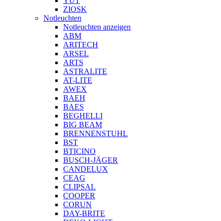
YUT
ZIOSK
Notleuchten
Notleuchten anzeigen
ABM
ARITECH
ARSEL
ARTS
ASTRALITE
AT-LITE
AWEX
BAEH
BAES
BEGHELLI
BIG BEAM
BRENNENSTUHL
BST
BTICINO
BUSCH-JÄGER
CANDELUX
CEAG
CLIPSAL
COOPER
CORUN
DAY-BRITE