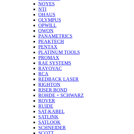
NOYES
NTI
OHAUS
OLYMPUS
OPWILL
OWON
PANAMETRICS
PEAKTECH
PENTAX
PLATINUM TOOLS
PROMAX
RAE SYSTEMS
RAYOVAC
RCA
REDBACK LASER
RIGHTON
RISER BOND
ROHDE + SCHWARZ
ROVER
RUIDE
SAT-KABEL
SATLINK
SATLOOK
SCHNEIDER
SCOTT