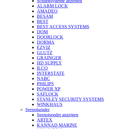
Schließsysteme anzeigen
ALARM LOCK
AMADEO
BESAM
BEST
BEST ACCESS SYSTEMS
DOM
DOORLOCK
DORMA
EZVIZ
GLUTZ
GRAINGER
HD SUPPLY
ILCO
INTERSTATE
NABC
PHILIPS
POWER XP
SAFLOCK
STANLEY SECURITY SYSTEMS
WINKHAUS
Seenotsender
Seenotsender anzeigen
ARTEX
KANNAD MARINE