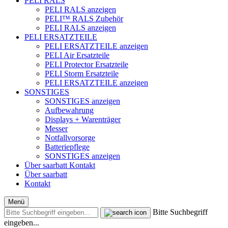
PELI RALS
PELI RALS anzeigen
PELI™ RALS Zubehör
PELI RALS anzeigen
PELI ERSATZTEILE
PELI ERSATZTEILE anzeigen
PELI Air Ersatzteile
PELI Protector Ersatzteile
PELI Storm Ersatzteile
PELI ERSATZTEILE anzeigen
SONSTIGES
SONSTIGES anzeigen
Aufbewahrung
Displays + Warenträger
Messer
Notfallvorsorge
Batteriepflege
SONSTIGES anzeigen
Über saarbatt
Kontakt
Über saarbatt
Kontakt
Menü
Bitte Suchbegriff
eingeben...