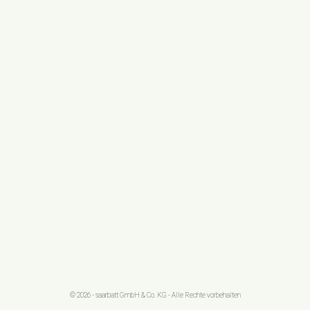
© 2026 - saarbatt GmbH & Co. KG - Alle Rechte vorbehalten