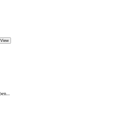
 View
ben...