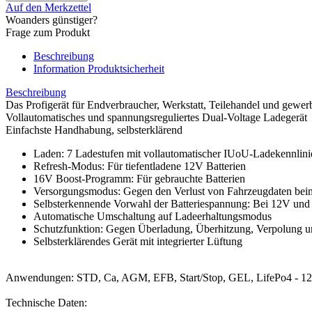
Auf den Merkzettel
Woanders günstiger?
Frage zum Produkt
Beschreibung
Information Produktsicherheit
Beschreibung
Das Profigerät für Endverbraucher, Werkstatt, Teilehandel und gewe
Vollautomatisches und spannungsreguliertes Dual-Voltage Ladegerät
Einfachste Handhabung, selbsterklärend
Laden: 7 Ladestufen mit vollautomatischer IUoU-Ladekennlini
Refresh-Modus: Für tiefentladene 12V Batterien
16V Boost-Programm: Für gebrauchte Batterien
Versorgungsmodus: Gegen den Verlust von Fahrzeugdaten beim
Selbsterkennende Vorwahl der Batteriespannung: Bei 12V un
Automatische Umschaltung auf Ladeerhaltungsmodus
Schutzfunktion: Gegen Überladung, Überhitzung, Verpolung u
Selbsterklärendes Gerät mit integrierter Lüftung
Anwendungen: STD, Ca, AGM, EFB, Start/Stop, GEL, LifePo4 - 1
Technische Daten: