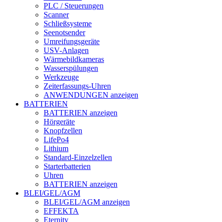
PLC / Steuerungen
Scanner
Schließsysteme
Seenotsender
Umreifungsgeräte
USV-Anlagen
Wärmebildkameras
Wasserspülungen
Werkzeuge
Zeiterfassungs-Uhren
ANWENDUNGEN anzeigen
BATTERIEN
BATTERIEN anzeigen
Hörgeräte
Knopfzellen
LifePo4
Lithium
Standard-Einzelzellen
Starterbatterien
Uhren
BATTERIEN anzeigen
BLEI/GEL/AGM
BLEI/GEL/AGM anzeigen
EFFEKTA
Eternity