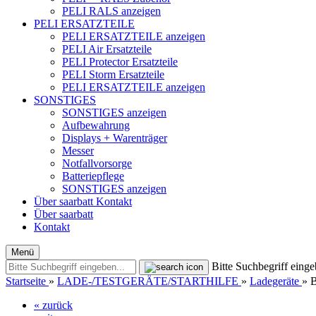
PELI RALS anzeigen
PELI ERSATZTEILE
PELI ERSATZTEILE anzeigen
PELI Air Ersatzteile
PELI Protector Ersatzteile
PELI Storm Ersatzteile
PELI ERSATZTEILE anzeigen
SONSTIGES
SONSTIGES anzeigen
Aufbewahrung
Displays + Warenträger
Messer
Notfallvorsorge
Batteriepflege
SONSTIGES anzeigen
Über saarbatt
Kontakt
Über saarbatt
Kontakt
Menü
Bitte Suchbegriff einge
Startseite
»
LADE-/TESTGERÄTE/STARTHILFE
»
Ladegeräte
»
B
« zurück