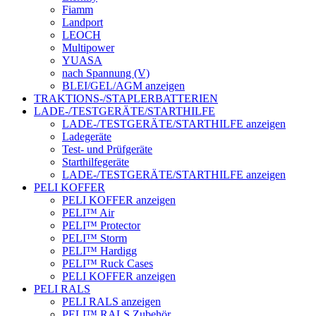
Fiamm
Landport
LEOCH
Multipower
YUASA
nach Spannung (V)
BLEI/GEL/AGM anzeigen
TRAKTIONS-/STAPLERBATTERIEN
LADE-/TESTGERÄTE/STARTHILFE
LADE-/TESTGERÄTE/STARTHILFE anzeigen
Ladegeräte
Test- und Prüfgeräte
Starthilfegeräte
LADE-/TESTGERÄTE/STARTHILFE anzeigen
PELI KOFFER
PELI KOFFER anzeigen
PELI™ Air
PELI™ Protector
PELI™ Storm
PELI™ Hardigg
PELI™ Ruck Cases
PELI KOFFER anzeigen
PELI RALS
PELI RALS anzeigen
PELI™ RALS Zubehör