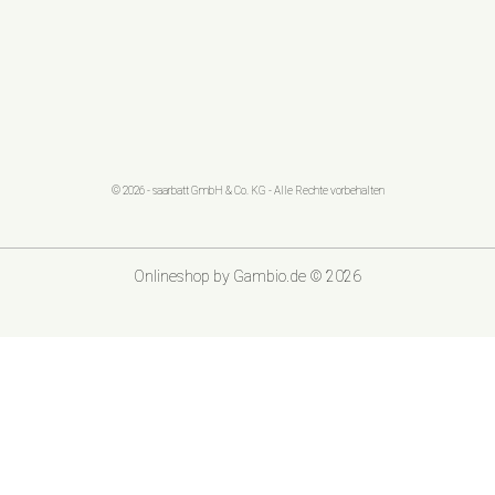
© 2026 - saarbatt GmbH & Co. KG - Alle Rechte vorbehalten
Onlineshop
by Gambio.de © 2026