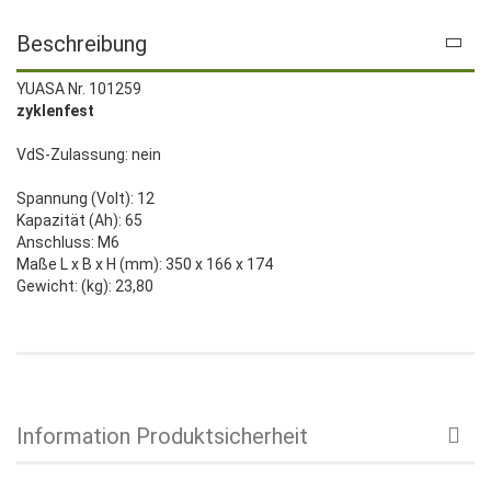
Beschreibung
YUASA Nr. 101259
zyklenfest
VdS-Zulassung: nein
Spannung (Volt): 12
Kapazität (Ah): 65
Anschluss: M6
Maße L x B x H (mm): 350 x 166 x 174
Gewicht: (kg): 23,80
Information Produktsicherheit