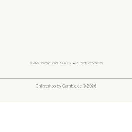
© 2026 - saarbatt GmbH & Co. KG - Alle Rechte vorbehalten
Onlineshop
by Gambio.de © 2026