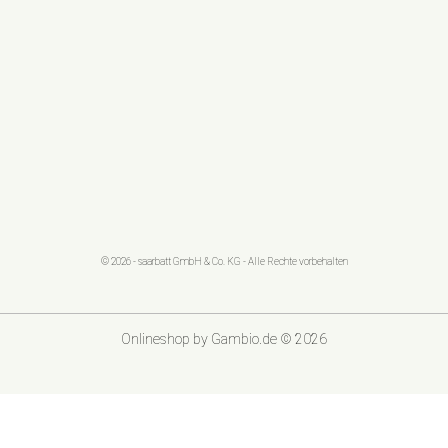
© 2026 - saarbatt GmbH & Co. KG - Alle Rechte vorbehalten
Onlineshop
by Gambio.de © 2026