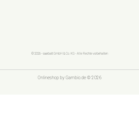
© 2026 - saarbatt GmbH & Co. KG - Alle Rechte vorbehalten
Onlineshop
by Gambio.de © 2026