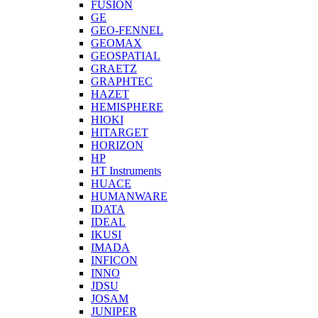
FUSION
GE
GEO-FENNEL
GEOMAX
GEOSPATIAL
GRAETZ
GRAPHTEC
HAZET
HEMISPHERE
HIOKI
HITARGET
HORIZON
HP
HT Instruments
HUACE
HUMANWARE
IDATA
IDEAL
IKUSI
IMADA
INFICON
INNO
JDSU
JOSAM
JUNIPER