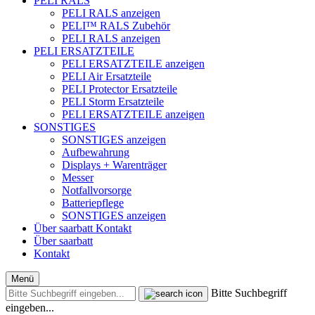
PELI RALS
PELI RALS anzeigen
PELI™ RALS Zubehör
PELI RALS anzeigen
PELI ERSATZTEILE
PELI ERSATZTEILE anzeigen
PELI Air Ersatzteile
PELI Protector Ersatzteile
PELI Storm Ersatzteile
PELI ERSATZTEILE anzeigen
SONSTIGES
SONSTIGES anzeigen
Aufbewahrung
Displays + Warenträger
Messer
Notfallvorsorge
Batteriepflege
SONSTIGES anzeigen
Über saarbatt
Kontakt
Über saarbatt
Kontakt
Menü
Bitte Suchbegriff
eingeben...