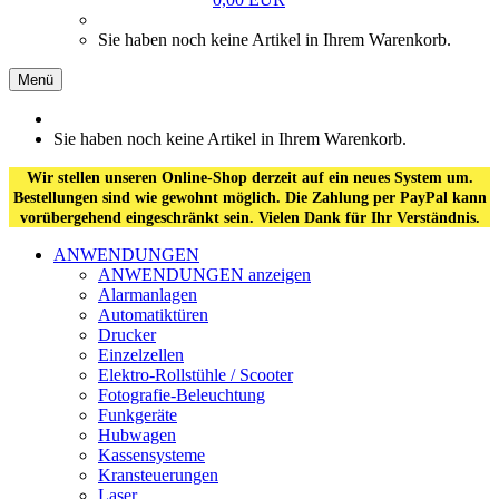
Sie haben noch keine Artikel in Ihrem Warenkorb.
Menü
Sie haben noch keine Artikel in Ihrem Warenkorb.
Wir stellen unseren Online-Shop derzeit auf ein neues System um.
Bestellungen sind wie gewohnt möglich. Die Zahlung per PayPal kann
vorübergehend eingeschränkt sein. Vielen Dank für Ihr Verständnis.
ANWENDUNGEN
ANWENDUNGEN anzeigen
Alarmanlagen
Automatiktüren
Drucker
Einzelzellen
Elektro-Rollstühle / Scooter
Fotografie-Beleuchtung
Funkgeräte
Hubwagen
Kassensysteme
Kransteuerungen
Laser