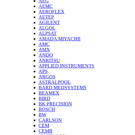
AEG
AEMC
AEROFLEX
AETEP
AGILENT
ALGOL
ALPSAT
AMADA MIYACHII
AMC
AMX
ANDO
ANRITSU
APPLIED INSTRUMENTS
APS
ARGOS
ASTRALPOOL
BARD MEDSYSTEMS
BEAMEX
BIRD
BK PRECISION
BOSCH
BW
CARLSON
CEM
CEMB