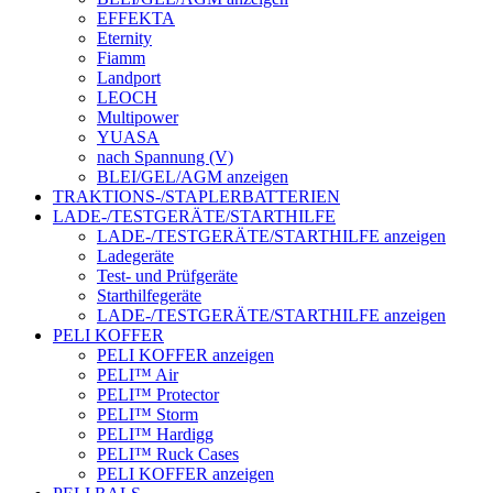
EFFEKTA
Eternity
Fiamm
Landport
LEOCH
Multipower
YUASA
nach Spannung (V)
BLEI/GEL/AGM anzeigen
TRAKTIONS-/STAPLERBATTERIEN
LADE-/TESTGERÄTE/STARTHILFE
LADE-/TESTGERÄTE/STARTHILFE anzeigen
Ladegeräte
Test- und Prüfgeräte
Starthilfegeräte
LADE-/TESTGERÄTE/STARTHILFE anzeigen
PELI KOFFER
PELI KOFFER anzeigen
PELI™ Air
PELI™ Protector
PELI™ Storm
PELI™ Hardigg
PELI™ Ruck Cases
PELI KOFFER anzeigen