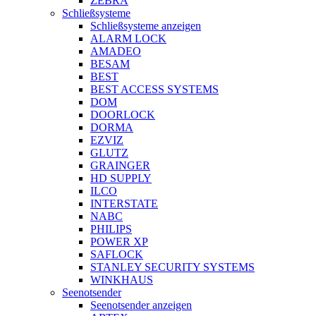
ZEBRA
Schließsysteme
Schließsysteme anzeigen
ALARM LOCK
AMADEO
BESAM
BEST
BEST ACCESS SYSTEMS
DOM
DOORLOCK
DORMA
EZVIZ
GLUTZ
GRAINGER
HD SUPPLY
ILCO
INTERSTATE
NABC
PHILIPS
POWER XP
SAFLOCK
STANLEY SECURITY SYSTEMS
WINKHAUS
Seenotsender
Seenotsender anzeigen