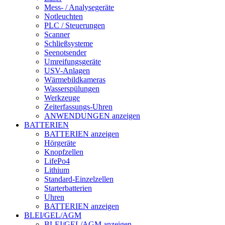
Mess- / Analysegeräte
Notleuchten
PLC / Steuerungen
Scanner
Schließsysteme
Seenotsender
Umreifungsgeräte
USV-Anlagen
Wärmebildkameras
Wasserspülungen
Werkzeuge
Zeiterfassungs-Uhren
ANWENDUNGEN anzeigen
BATTERIEN
BATTERIEN anzeigen
Hörgeräte
Knopfzellen
LifePo4
Lithium
Standard-Einzelzellen
Starterbatterien
Uhren
BATTERIEN anzeigen
BLEI/GEL/AGM
BLEI/GEL/AGM anzeigen