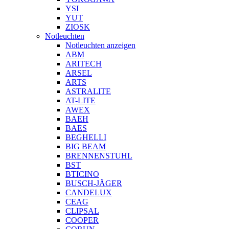
YSI
YUT
ZIOSK
Notleuchten
Notleuchten anzeigen
ABM
ARITECH
ARSEL
ARTS
ASTRALITE
AT-LITE
AWEX
BAEH
BAES
BEGHELLI
BIG BEAM
BRENNENSTUHL
BST
BTICINO
BUSCH-JÄGER
CANDELUX
CEAG
CLIPSAL
COOPER