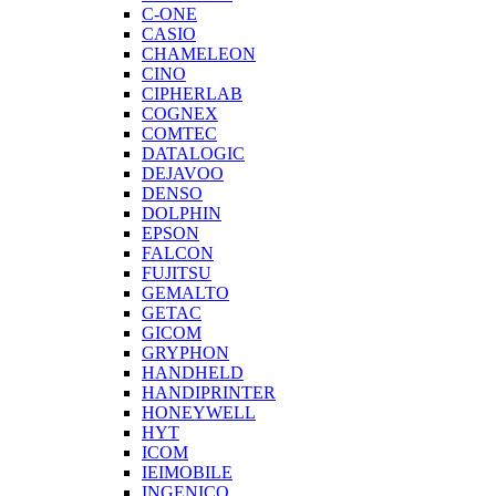
C-ONE
CASIO
CHAMELEON
CINO
CIPHERLAB
COGNEX
COMTEC
DATALOGIC
DEJAVOO
DENSO
DOLPHIN
EPSON
FALCON
FUJITSU
GEMALTO
GETAC
GICOM
GRYPHON
HANDHELD
HANDIPRINTER
HONEYWELL
HYT
ICOM
IEIMOBILE
INGENICO