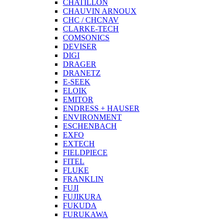
CHATILLON
CHAUVIN ARNOUX
CHC / CHCNAV
CLARKE-TECH
COMSONICS
DEVISER
DIGI
DRAGER
DRANETZ
E-SEEK
ELOIK
EMITOR
ENDRESS + HAUSER
ENVIRONMENT
ESCHENBACH
EXFO
EXTECH
FIELDPIECE
FITEL
FLUKE
FRANKLIN
FUJI
FUJIKURA
FUKUDA
FURUKAWA