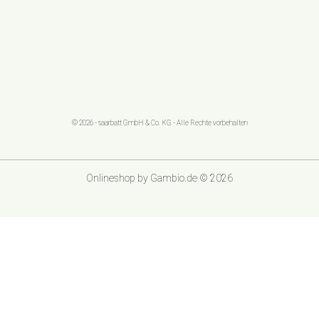
© 2026 - saarbatt GmbH & Co. KG - Alle Rechte vorbehalten
Onlineshop
by Gambio.de © 2026