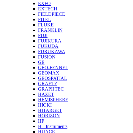
EXFO
EXTECH
FIELDPIECE
FITEL
FLUKE
FRANKLIN
FUJI
FUJIKURA
FUKUDA
FURUKAWA
FUSION
GE
GEO-FENNEL
GEOMAX
GEOSPATIAL
GRAETZ
GRAPHTEC
HAZET
HEMISPHERE
HIOKI
HITARGET
HORIZON
HP
HT Instruments
HUACE