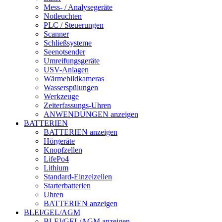
Mess- / Analysegeräte
Notleuchten
PLC / Steuerungen
Scanner
Schließsysteme
Seenotsender
Umreifungsgeräte
USV-Anlagen
Wärmebildkameras
Wasserspülungen
Werkzeuge
Zeiterfassungs-Uhren
ANWENDUNGEN anzeigen
BATTERIEN
BATTERIEN anzeigen
Hörgeräte
Knopfzellen
LifePo4
Lithium
Standard-Einzelzellen
Starterbatterien
Uhren
BATTERIEN anzeigen
BLEI/GEL/AGM
BLEI/GEL/AGM anzeigen