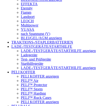
EFFEKTA
Eternity
Fiamm
Landport
LEOCH
Multipower
YUASA
nach Spannung (V)
BLEI/GEL/AGM anzeigen
TRAKTIONS-/STAPLERBATTERIEN
LADE-/TESTGERÄTE/STARTHILFE
LADE-/TESTGERÄTE/STARTHILFE anzeigen
Ladegeräte
Test- und Prüfgeräte
Starthilfegeräte
LADE-/TESTGERÄTE/STARTHILFE anzeigen
PELI KOFFER
PELI KOFFER anzeigen
PELI™ Air
PELI™ Protector
PELI™ Storm
PELI™ Hardigg
PELI™ Ruck Cases
PELI KOFFER anzeigen