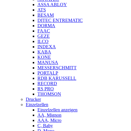
ASSA ABLOY
ATS
BESAM
DITEC ENTREMATIC
DORMA
FAAC
GEZE
ILCO
INDEXA
KABA
KONE
MANUSA
MESSERSCHMITT
PORTALP
RDB KARUSSELL
RECORD
RS PRO
THOMSON
Drucker
Einzelzellen
Einzelzellen anzeigen
AA, Mignon
AAA, Micro
C, Baby
D, Mono