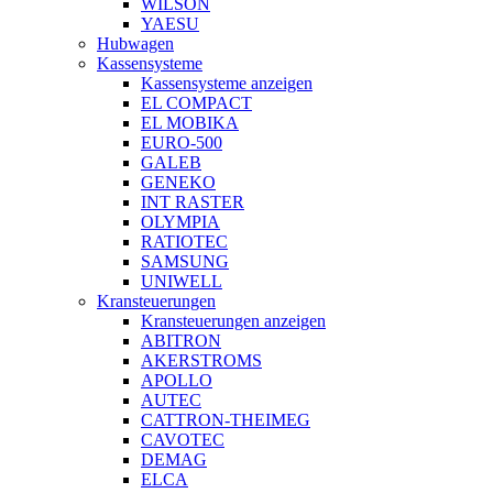
WILSON
YAESU
Hubwagen
Kassensysteme
Kassensysteme anzeigen
EL COMPACT
EL MOBIKA
EURO-500
GALEB
GENEKO
INT RASTER
OLYMPIA
RATIOTEC
SAMSUNG
UNIWELL
Kransteuerungen
Kransteuerungen anzeigen
ABITRON
AKERSTROMS
APOLLO
AUTEC
CATTRON-THEIMEG
CAVOTEC
DEMAG
ELCA