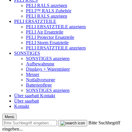
PELI RALS
PELI RALS anzeigen
PELI™ RALS Zubehör
PELI RALS anzeigen
PELI ERSATZTEILE
PELI ERSATZTEILE anzeigen
PELI Air Ersatzteile
PELI Protector Ersatzteile
PELI Storm Ersatzteile
PELI ERSATZTEILE anzeigen
SONSTIGES
SONSTIGES anzeigen
Aufbewahrung
Displays + Warenträger
Messer
Notfallvorsorge
Batteriepflege
SONSTIGES anzeigen
Über saarbatt
Kontakt
Über saarbatt
Kontakt
Menü
Bitte Suchbegriff
eingeben...