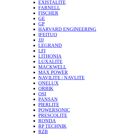
EXISTALITE
FARNELL
FISCHER
GE
GP
HARVARD ENGINEERING
IFEITUO
JJJ
LEGRAND
LFI
LITHONIA
LUXALITE
MACKWELL
MAX POWER
NAVILITE / NAVLITE
ONELUX
ORBIK
OSI
PANSAN
PIERLITE
POWERSONIC
PRESCOLITE
RONDA
RP TECHNIK
RZB