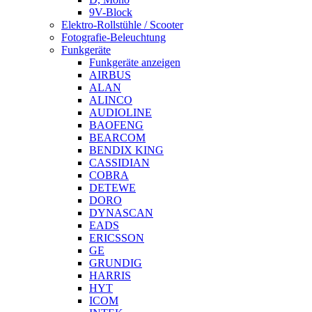
9V-Block
Elektro-Rollstühle / Scooter
Fotografie-Beleuchtung
Funkgeräte
Funkgeräte anzeigen
AIRBUS
ALAN
ALINCO
AUDIOLINE
BAOFENG
BEARCOM
BENDIX KING
CASSIDIAN
COBRA
DETEWE
DORO
DYNASCAN
EADS
ERICSSON
GE
GRUNDIG
HARRIS
HYT
ICOM