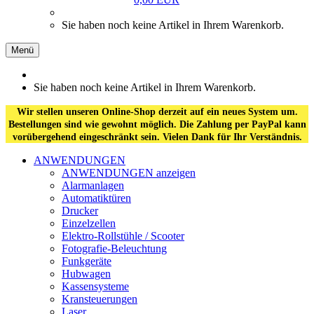
Sie haben noch keine Artikel in Ihrem Warenkorb.
Menü
Sie haben noch keine Artikel in Ihrem Warenkorb.
Wir stellen unseren Online-Shop derzeit auf ein neues System um.
Bestellungen sind wie gewohnt möglich. Die Zahlung per PayPal kann
vorübergehend eingeschränkt sein. Vielen Dank für Ihr Verständnis.
ANWENDUNGEN
ANWENDUNGEN anzeigen
Alarmanlagen
Automatiktüren
Drucker
Einzelzellen
Elektro-Rollstühle / Scooter
Fotografie-Beleuchtung
Funkgeräte
Hubwagen
Kassensysteme
Kransteuerungen
Laser