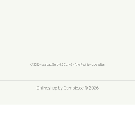
© 2026 - saarbatt GmbH & Co. KG - Alle Rechte vorbehalten
Onlineshop
by Gambio.de © 2026