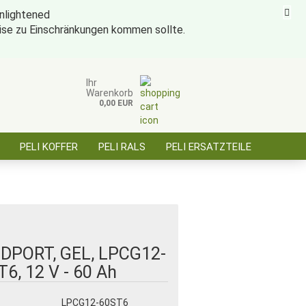
eise zu Einschränkungen kommen sollte.
ise für öffentl. Auftraggeber, Behörden, BOS
Kundenlogin
Merkzettel
Ihr
Warenkorb
0,00 EUR
E-Mail
PELI KOFFER
PELI RALS
PELI ERSATZTEILE
Passwort
ÜBER SAARBATT
KONTAKT
Konto erstellen
Passwort vergessen?
DPORT, GEL, LPCG12-
6, 12 V - 60 Ah
:
LPCG12-60ST6