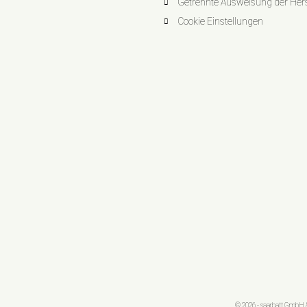
Getrennte Ausweisung der Herst
Cookie Einstellungen
© 2026 - saarbatt GmbH &