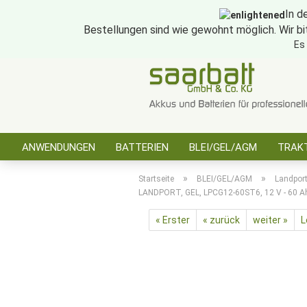
In d
Bestellungen sind wie gewohnt möglich. Wir bi
Es
ANWENDUNGEN
BATTERIEN
BLEI/GEL/AGM
TRAKT
SONSTIGES
»
»
Startseite
BLEI/GEL/AGM
Landpor
LANDPORT, GEL, LPCG12-60ST6, 12 V - 60 A
« Erster
« zurück
weiter »
L