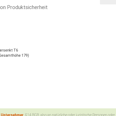
ion Produktsicherheit
ersenkt T6
 (Gesamthöhe 179)
n Unternehmer
, §14 BGB, also an natürliche oder juristische Personen oder