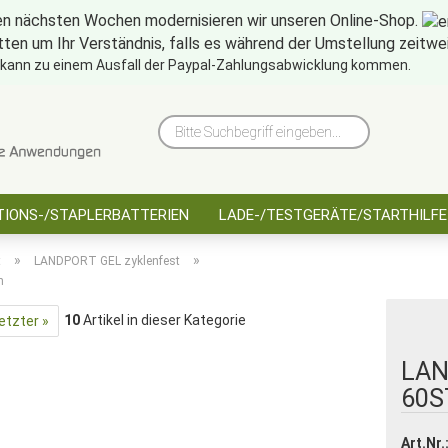
en nächsten Wochen modernisieren wir unseren Online-Shop.
tten um Ihr Verständnis, falls es während der Umstellung zeitw
10 Jahre saarbatt
Hinwe
 kann zu einem Ausfall der Paypal-Zahlungsabwicklung kommen.
Bitte
Suchbegriff
eingeben...
IONS-/STAPLERBATTERIEN
LADE-/TESTGERÄTE/STARTHILFE
»
»
t
LANDPORT GEL zyklenfest
h
10
Artikel in dieser Kategorie
etzter »
LAN
60ST
Art.Nr.