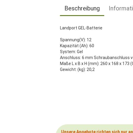
Beschreibung
Informat
Landport GEL-Batterie
Spannung(V): 12
Kapazität (Ah): 60
System: Gel
Anschluss: 6 mm Schraubanschluss v
Maße L x B x H (mm): 260 x 168 x 173
Gewicht: (kg): 20,2
Unsere Angebote richten sich nur a