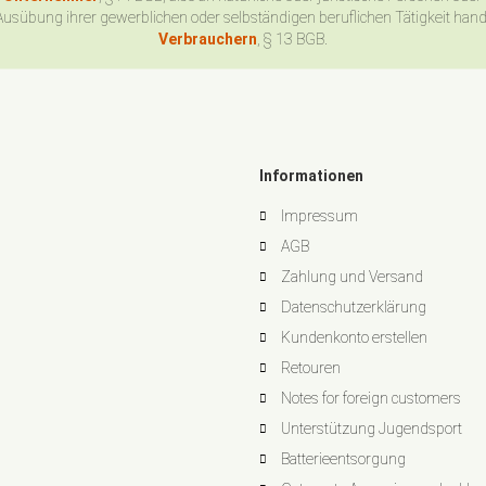
Ausübung ihrer gewerblichen oder selbständigen beruflichen Tätigkeit han
Verbrauchern
, § 13 BGB.
Informationen
Impressum
AGB
Zahlung und Versand
Datenschutzerklärung
Kundenkonto erstellen
Retouren
Notes for foreign customers
Unterstützung Jugendsport
Batterieentsorgung