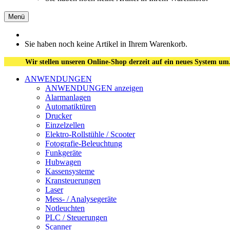
Menü
Sie haben noch keine Artikel in Ihrem Warenkorb.
Wir stellen unseren Online-Shop derzeit auf ein neues System um
ANWENDUNGEN
ANWENDUNGEN anzeigen
Alarmanlagen
Automatiktüren
Drucker
Einzelzellen
Elektro-Rollstühle / Scooter
Fotografie-Beleuchtung
Funkgeräte
Hubwagen
Kassensysteme
Kransteuerungen
Laser
Mess- / Analysegeräte
Notleuchten
PLC / Steuerungen
Scanner