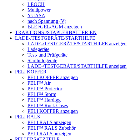
LEOCH
Multipower
YUASA
nach Spannung (V)
BLEI/GEL/AGM anzeigen
TRAKTIONS-/STAPLERBATTERIEN
LADE-/TESTGERÄTE/STARTHILFE
LADE-/TESTGERÄTE/STARTHILFE anzeigen
Ladegeräte
Test- und Prüfgeräte
Starthilfegeräte
LADE-/TESTGERÄTE/STARTHILFE anzeigen
PELI KOFFER
PELI KOFFER anzeigen
PELI™ Air
PELI™ Protector
PELI™ Storm
PELI™ Hardigg
PELI™ Ruck Cases
PELI KOFFER anzeigen
PELI RALS
PELI RALS anzeigen
PELI™ RALS Zubehör
PELI RALS anzeigen
PELI ERSATZTEILE