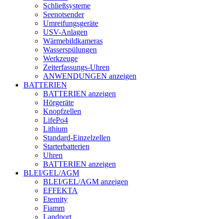
Schließsysteme
Seenotsender
Umreifungsgeräte
USV-Anlagen
Wärmebildkameras
Wasserspülungen
Werkzeuge
Zeiterfassungs-Uhren
ANWENDUNGEN anzeigen
BATTERIEN
BATTERIEN anzeigen
Hörgeräte
Knopfzellen
LifePo4
Lithium
Standard-Einzelzellen
Starterbatterien
Uhren
BATTERIEN anzeigen
BLEI/GEL/AGM
BLEI/GEL/AGM anzeigen
EFFEKTA
Eternity
Fiamm
Landport