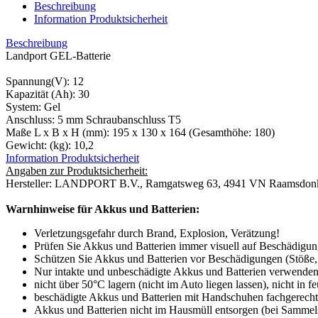
Beschreibung
Information Produktsicherheit
Beschreibung
Landport GEL-Batterie
Spannung(V): 12
Kapazität (Ah): 30
System: Gel
Anschluss: 5 mm Schraubanschluss T5
Maße L x B x H (mm): 195 x 130 x 164 (Gesamthöhe: 180)
Gewicht: (kg): 10,2
Information Produktsicherheit
Angaben zur Produktsicherheit:
Hersteller: LANDPORT B.V., Ramgatsweg 63, 4941 VN Raamsdonks
Warnhinweise für Akkus und Batterien:
Verletzungsgefahr durch Brand, Explosion, Verätzung!
Prüfen Sie Akkus und Batterien immer visuell auf Beschädigun
Schützen Sie Akkus und Batterien vor Beschädigungen (Stöße, 
Nur intakte und unbeschädigte Akkus und Batterien verwenden
nicht über 50°C lagern (nicht im Auto liegen lassen), nicht in 
beschädigte Akkus und Batterien mit Handschuhen fachgerecht
Akkus und Batterien nicht im Hausmüll entsorgen (bei Sammels