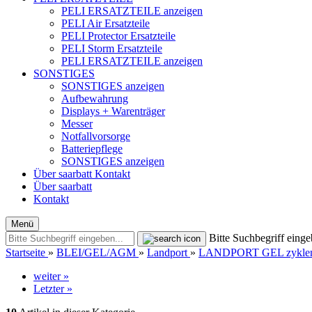
PELI ERSATZTEILE anzeigen
PELI Air Ersatzteile
PELI Protector Ersatzteile
PELI Storm Ersatzteile
PELI ERSATZTEILE anzeigen
SONSTIGES
SONSTIGES anzeigen
Aufbewahrung
Displays + Warenträger
Messer
Notfallvorsorge
Batteriepflege
SONSTIGES anzeigen
Über saarbatt
Kontakt
Über saarbatt
Kontakt
Menü
Bitte Suchbegriff einge
Startseite
»
BLEI/GEL/AGM
»
Landport
»
LANDPORT GEL zyklen
weiter »
Letzter »