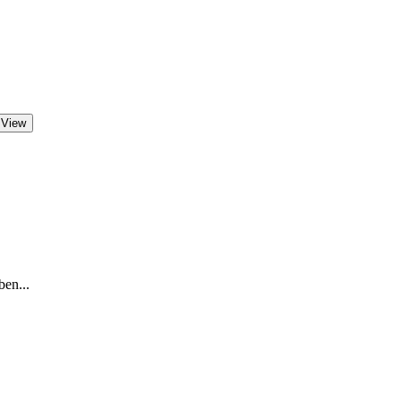
 View
ben...